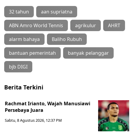
32 tahun
aan supriatna
ABN Amro World Tennis
agrikulur
AHRT
alarm bahaya
Baliho Rubuh
bantuan pemerintah
banyak pelanggar
bjb DIGI
Berita Terkini
Rachmat Irianto, Wajah Manusiawi
Persebaya Juara
Sabtu, 8 Agustus 2026, 12:37 PM