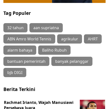
Tag Populer
32 tahun
aan supriatna
ABN Amro World Tennis
agrikulur
AHRT
alarm bahaya
Baliho Rubuh
bantuan pemerintah
banyak pelanggar
bjb DIGI
Berita Terkini
Rachmat Irianto, Wajah Manusiawi
Persebaya Juara