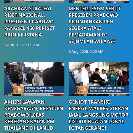
ARAHKAN STRATEGI
MENTERI ESDM SEBUT
RISET NASIONAL,
PRESIDEN PRABOWO
PRESIDEN PRABOWO
PERINTAHKAN PLN
PANGGIL 150 PERISET
SEGERA ATASI
BRIN KE ISTANA
PEMADAMAN DI
SEJUMLAH WILAYAH
7 Aug 2026, 5:00 AM
6 Aug 2026, 5:00 AM
AKHIRI LAWATAN
GENJOT TRANSISI
KENEGARAAN, PRESIDEN
ENERGI, WAPRES GIBRAN
PRABOWO LEPAS
JAJAL LANGSUNG MOTOR
KEBERANGKATAN PM
LISTRIK BUATAN LOKAL
THAILAND DI LANUD
DI TANGERANG!