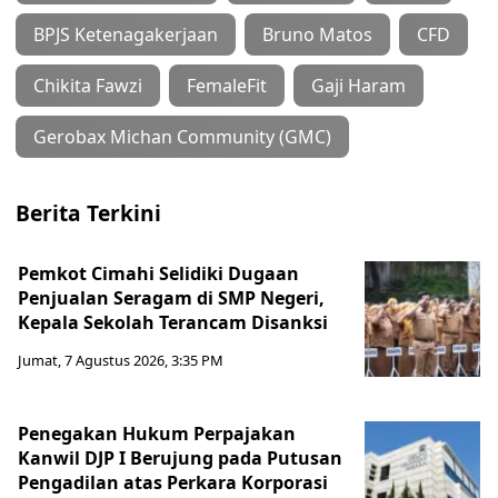
BPJS Ketenagakerjaan
Bruno Matos
CFD
Chikita Fawzi
FemaleFit
Gaji Haram
Gerobax Michan Community (GMC)
Berita Terkini
Pemkot Cimahi Selidiki Dugaan
Penjualan Seragam di SMP Negeri,
Kepala Sekolah Terancam Disanksi
Jumat, 7 Agustus 2026, 3:35 PM
Penegakan Hukum Perpajakan
Kanwil DJP I Berujung pada Putusan
Pengadilan atas Perkara Korporasi