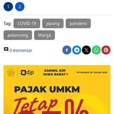
1
2
Tag:
COVID-19
jepang
pandemi
pelancong
Warga
0 Komentar