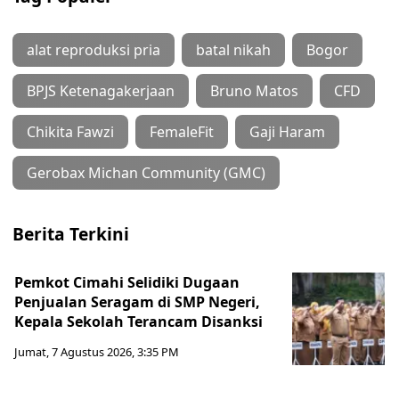
alat reproduksi pria
batal nikah
Bogor
BPJS Ketenagakerjaan
Bruno Matos
CFD
Chikita Fawzi
FemaleFit
Gaji Haram
Gerobax Michan Community (GMC)
Berita Terkini
Pemkot Cimahi Selidiki Dugaan
Penjualan Seragam di SMP Negeri,
Kepala Sekolah Terancam Disanksi
Jumat, 7 Agustus 2026, 3:35 PM