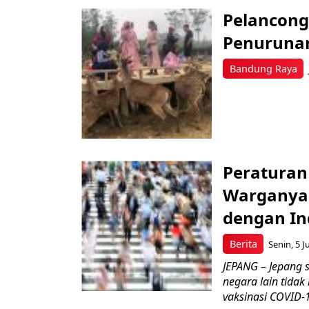
Pelancong
Penurunan
Bandung Raya
Peraturan
Warganya 
dengan In
Berita
Senin, 5 J
JEPANG – Jepang
negara lain tida
vaksinasi COVID-1