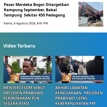
Pasar Merdeka Bogor Ditargetkan
Rampung September, Bakal
Tampung Sekitar 450 Pedagang
Kamis, 6 Agustus 2026, 8:41 PM
Video Terbaru
MENTERI ESDM SEBUT
AKHIRI LAWATAN
PRESIDEN PRABOWO
KENEGARAAN, PRESIDEN
PERINTAHKAN PLN
PRABOWO LEPAS
SEGERA ATASI
KEBERANGKATAN PM