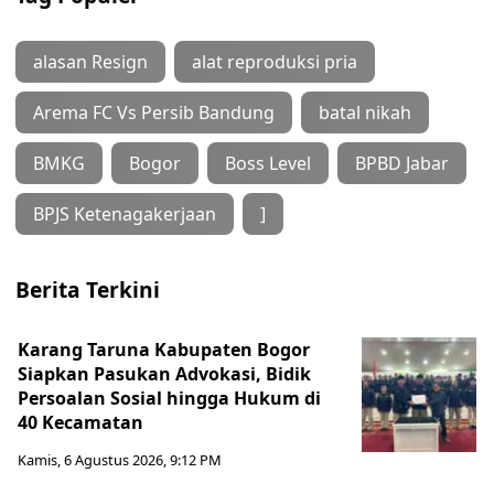
alasan Resign
alat reproduksi pria
Arema FC Vs Persib Bandung
batal nikah
BMKG
Bogor
Boss Level
BPBD Jabar
BPJS Ketenagakerjaan
]
Berita Terkini
Karang Taruna Kabupaten Bogor
Siapkan Pasukan Advokasi, Bidik
Persoalan Sosial hingga Hukum di
40 Kecamatan
Kamis, 6 Agustus 2026, 9:12 PM