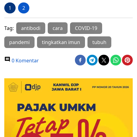
1
2
Tag:
antibodi
cara
COVID-19
pandemi
tingkatkan imun
tubuh
0 Komentar