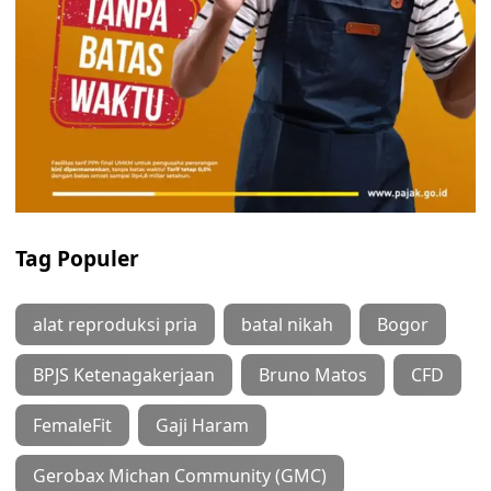
Tag Populer
alat reproduksi pria
batal nikah
Bogor
BPJS Ketenagakerjaan
Bruno Matos
CFD
FemaleFit
Gaji Haram
Gerobax Michan Community (GMC)