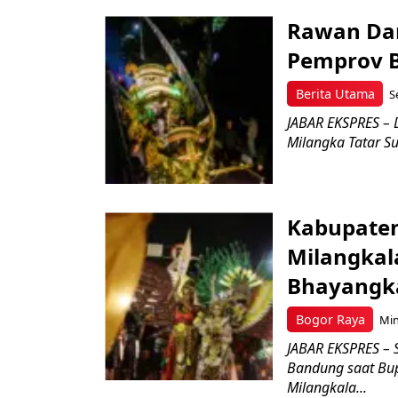
Rawan Dan
Pemprov B
Berita Utama
S
JABAR EKSPRES – 
Milangka Tatar Su
Kabupaten
Milangkala
Bhayangk
Bogor Raya
Min
JABAR EKSPRES – 
Bandung saat Bup
Milangkala...