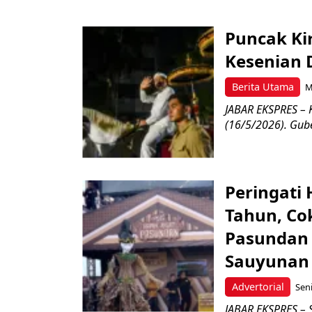
Puncak Ki
Kesenian 
Berita Utama
M
JABAR EKSPRES – K
(16/5/2026). Gub
Peringati 
Tahun, Cok
Pasundan 
Sauyunan
Advertorial
Seni
JABAR EKSPRES – S