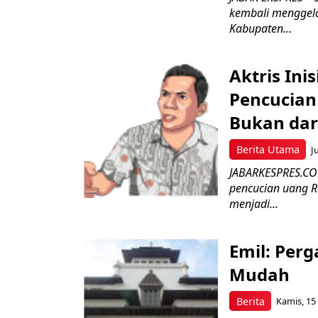
kembali menggela
Kabupaten...
Aktris Ini
Pencucian
Bukan dar
Berita Utama
J
JABARKESPRES.COM,
pencucian uang R
menjadi...
Emil: Perg
Mudah
Berita
Kamis, 15