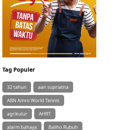
Tag Populer
32 tahun
aan supriatna
ABN Amro World Tennis
agrikulur
AHRT
alarm bahaya
Baliho Rubuh