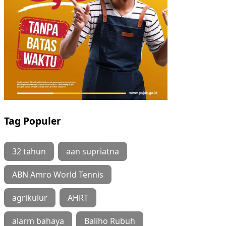
Tag Populer
32 tahun
aan supriatna
ABN Amro World Tennis
agrikulur
AHRT
alarm bahaya
Baliho Rubuh