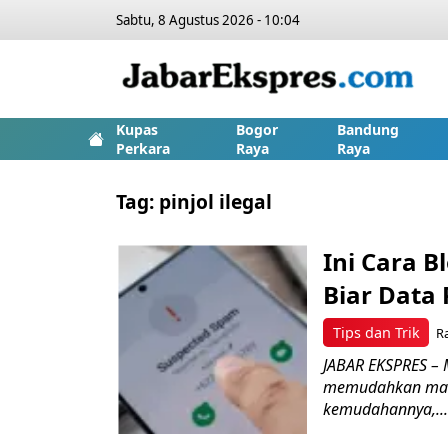
Sabtu, 8 Agustus 2026 - 10:04
Kupas
Bogor
Bandung
Perkara
Raya
Raya
Tag:
pinjol ilegal
Ini Cara B
Biar Data 
Tips dan Trik
R
JABAR EKSPRES – 
memudahkan masy
kemudahannya,...