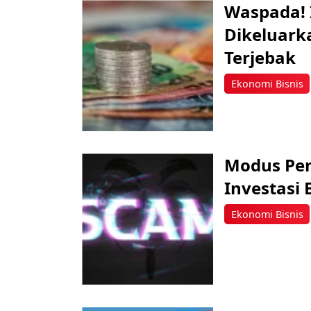
Waspada! I
Dikeluark
Terjebak
Ekonomi Bisnis
Modus Pen
Investasi 
Ekonomi Bisnis