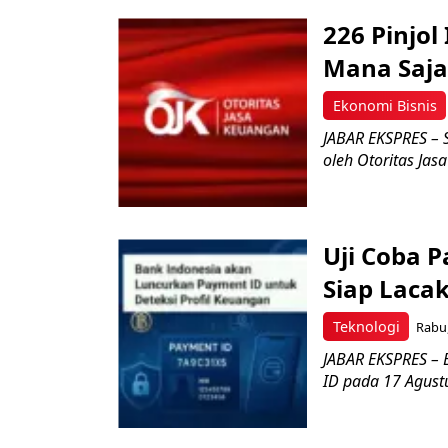
226 Pinjol
Mana Saja
Ekonomi Bisnis
JABAR EKSPRES – S
oleh Otoritas Jas
Uji Coba P
Siap Laca
Teknologi
Rabu,
JABAR EKSPRES – 
ID pada 17 Agust