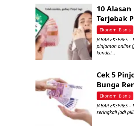
10 Alasan
Terjebak P
Ekonomi Bisnis
JABAR EKSPRES – 
pinjaman online (
kondisi...
Cek 5 Pinjo
Bunga Ren
Ekonomi Bisnis
JABAR EKSPRES – P
seringkali jadi p