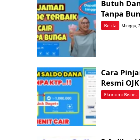
Butuh Dan
Tanpa Bun
Berita
Minggu, 2
Cara Pinj
Resmi OJK
Ekonomi Bisnis