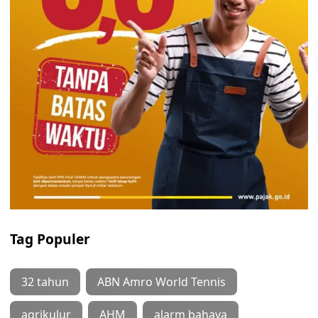
Tag Populer
32 tahun
ABN Amro World Tennis
agrikulur
AHM
alarm bahaya