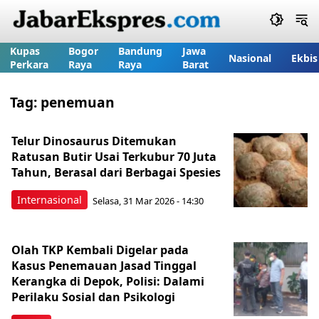
Kupas
Bogor
Bandung
Jawa
Nasional
Ekbis
Perkara
Raya
Raya
Barat
Tag:
penemuan
Telur Dinosaurus Ditemukan
Ratusan Butir Usai Terkubur 70 Juta
Tahun, Berasal dari Berbagai Spesies
Internasional
Selasa, 31 Mar 2026 - 14:30
Olah TKP Kembali Digelar pada
Kasus Penemauan Jasad Tinggal
Kerangka di Depok, Polisi: Dalami
Perilaku Sosial dan Psikologi