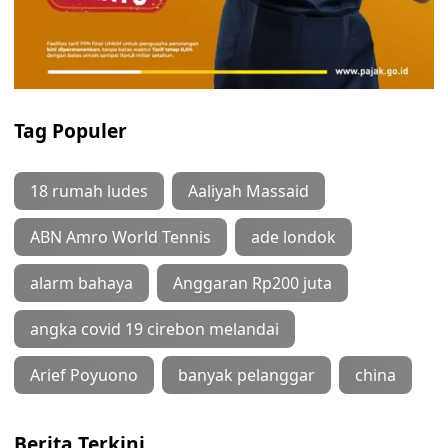
Tag Populer
18 rumah ludes
Aaliyah Massaid
ABN Amro World Tennis
ade londok
alarm bahaya
Anggaran Rp200 juta
angka covid 19 cirebon melandai
Arief Poyuono
banyak pelanggar
china
Berita Terkini