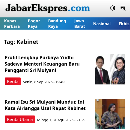
Kupas
Bogor
Bandung
Jawa
Nasional
Ekbis
Perkara
Raya
Raya
Barat
Tag:
Kabinet
Profil Lengkap Purbaya Yudhi
Sadewa Menteri Keuangan Baru
Pengganti Sri Mulyani
Berita
Senin, 8 Sep 2025 - 19:49
Ramai Isu Sri Mulyani Mundur, Ini
Kata Airlangga Usai Rapat Kabinet
Berita Utama
Minggu, 31 Agu 2025 - 21:29