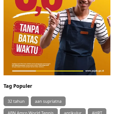
Tag Populer
32 tahun
aan supriatna
ABN Amro World Tennis
agrikulur
AHRT