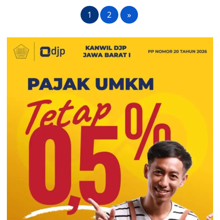
1
2
»