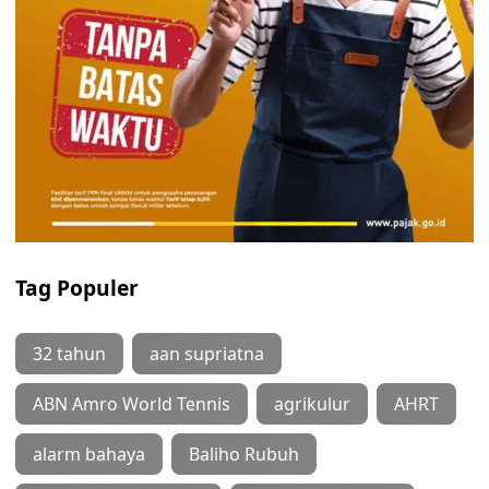
Tag Populer
32 tahun
aan supriatna
ABN Amro World Tennis
agrikulur
AHRT
alarm bahaya
Baliho Rubuh