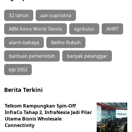
32 tahun
aan supriatna
ABN Amro World Tennis
agrikulur
AHRT
alarm bahaya
Baliho Rubuh
bantuan pemerintah
banyak pelanggar
bjb DIGI
Berita Terkini
Telkom Rampungkan Spin-Off
InfraCo Tahap 2, InfraNexia Jadi Pilar
Utama Bisnis Wholesale
Connectivity