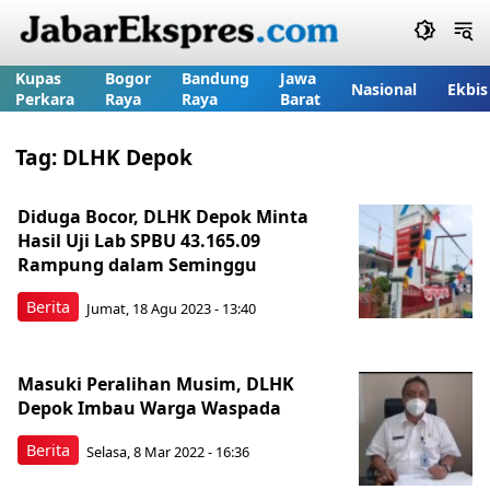
Kupas
Bogor
Bandung
Jawa
Nasional
Ekbis
Perkara
Raya
Raya
Barat
Tag:
DLHK Depok
Diduga Bocor, DLHK Depok Minta
Hasil Uji Lab SPBU 43.165.09
Rampung dalam Seminggu
Berita
Jumat, 18 Agu 2023 - 13:40
Masuki Peralihan Musim, DLHK
Depok Imbau Warga Waspada
Berita
Selasa, 8 Mar 2022 - 16:36