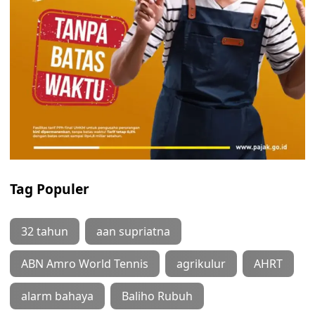
Tag Populer
32 tahun
aan supriatna
ABN Amro World Tennis
agrikulur
AHRT
alarm bahaya
Baliho Rubuh