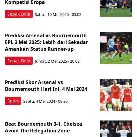
Kompetisi Eropa
Sepak Bola
Sabtu, 10 Mei 2025 - 03:02
Prediksi Arsenal vs Bournemouth
EPL 3 Mei 2025: Lebih dari Sekadar
Amankan Status Runner-up
Sepak Bola
Jumat, 2 Mei 2025 - 20:03
Prediksi Skor Arsenal vs
Bournemouth Hari Ini, 4 Mei 2024
Sport
Sabtu, 4 Mei 2024 - 09:30
Beat Bournemouth 3-1, Chelsea
Avoid The Relegation Zone