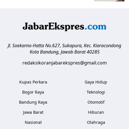
Jl. Soekarno-Hatta No.627, Sukapura, Kec. Kiaracondong
Kota Bandung
,
Jawab Barat
40285
redaksikoranjabarekspres@gmail.com
Kupas Perkara
Gaya Hidup
Bogor Raya
Teknologi
Bandung Raya
Otomotif
Jawa Barat
Hiburan
Nasional
Olahraga