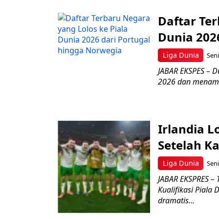
Daftar Ter
Dunia 202
Liga Dunia
Seni
JABAR EKSPES – D
2026 dan menamba
Irlandia L
Setelah K
Liga Dunia
Seni
JABAR EKSPRES – 
Kualifikasi Pial
dramatis...