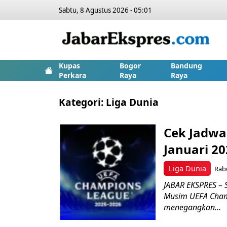
Sabtu, 8 Agustus 2026 - 05:01
Kupas
Bogor
Bandung
Perkara
Raya
Raya
Kategori:
Liga Dunia
Cek Jadwa
Januari 202
Liga Dunia
Rabu
JABAR EKSPRES – 
Musim UEFA Cham
menegangkan...