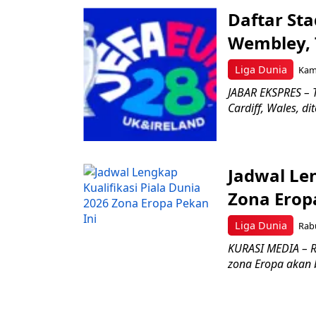
Daftar Sta
Wembley, T
Liga Dunia
Kami
JABAR EKSPRES – 
Cardiff, Wales, d
Jadwal Len
Zona Erop
Liga Dunia
Rabu
KURASI MEDIA – R
zona Eropa akan 