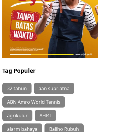
Tag Populer
32 tahun
aan supriatna
ABN Amro World Tennis
agrikulur
AHRT
alarm bahaya
Baliho Rubuh