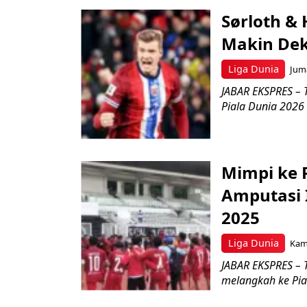
Sørloth &
Makin Dek
Liga Dunia
Juma
JABAR EKSPRES – 
Piala Dunia 2026
Mimpi ke 
Amputasi I
2025
Liga Dunia
Kami
JABAR EKSPRES – 
melangkah ke Pial