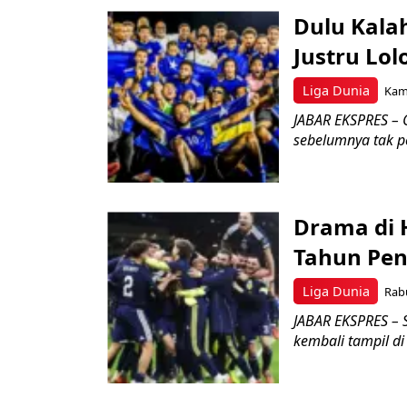
Dulu Kalah
Justru Lol
Liga Dunia
Kami
JABAR EKSPRES – 
sebelumnya tak pe
Drama di 
Tahun Pen
Liga Dunia
Rabu
JABAR EKSPRES – 
kembali tampil di