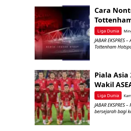
Cara Nont
Tottenham,
Liga Dunia
Ming
JABAR EKSPRES – A
Tottenham Hotspur
Piala Asia
Wakil AS
Liga Dunia
Kami
JABAR EKSPRES – P
bersejarah bagi 