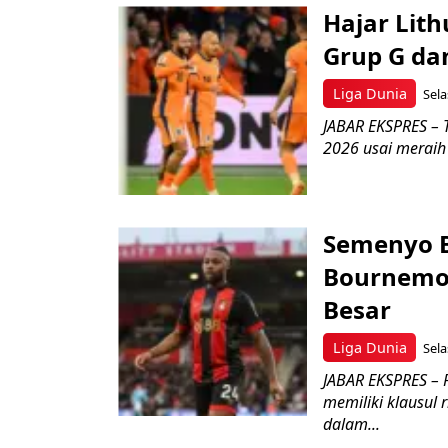
Hajar Lith
Grup G dan
Liga Dunia
Sela
JABAR EKSPRES – 
2026 usai meraih
Semenyo B
Bournemou
Besar
Liga Dunia
Sela
JABAR EKSPRES – 
memiliki klausul ri
dalam...