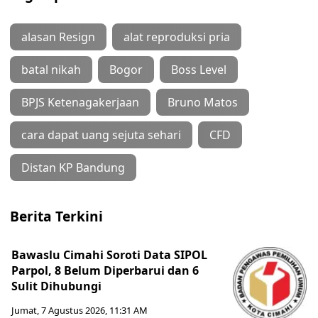
alasan Resign
alat reproduksi pria
batal nikah
Bogor
Boss Level
BPJS Ketenagakerjaan
Bruno Matos
cara dapat uang sejuta sehari
CFD
Distan KP Bandung
Berita Terkini
Bawaslu Cimahi Soroti Data SIPOL
Parpol, 8 Belum Diperbarui dan 6
Sulit Dihubungi
Jumat, 7 Agustus 2026, 11:31 AM