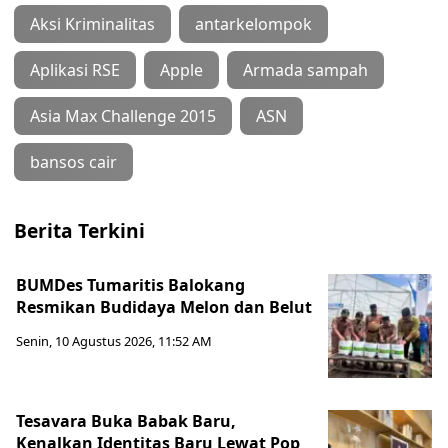
Aksi Kriminalitas
antarkelompok
Aplikasi RSE
Apple
Armada sampah
Asia Max Challenge 2015
ASN
bansos cair
Berita Terkini
BUMDes Tumaritis Balokang
Resmikan Budidaya Melon dan Belut
Senin, 10 Agustus 2026, 11:52 AM
Tesavara Buka Babak Baru,
Kenalkan Identitas Baru Lewat Pop