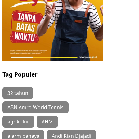
Tag Populer
32 tahun
ABN Amro World Tennis
agrikulur
AHM
alarm bahaya
Andi Rian Djajadi