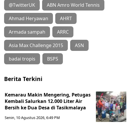
@TwitterUK
ABN Amro World Tennis
Ahmad Heryawan
AHRT
Armada sampah
ARRC
Asia Max Challenge 2015
ASN
badai tropis
BSPS
Berita Terkini
Kemarau Makin Mengering, Petugas
Kembali Salurkan 12.000 Liter Air
Bersih ke Dua Desa di Tasikmalaya
Senin, 10 Agustus 2026, 6:49 PM