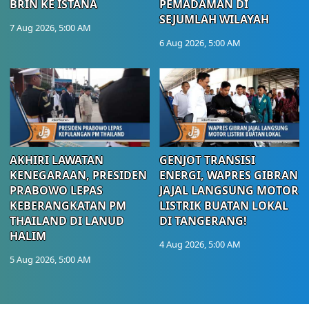
BRIN KE ISTANA
PEMADAMAN DI
SEJUMLAH WILAYAH
7 Aug 2026, 5:00 AM
6 Aug 2026, 5:00 AM
AKHIRI LAWATAN
GENJOT TRANSISI
KENEGARAAN, PRESIDEN
ENERGI, WAPRES GIBRAN
PRABOWO LEPAS
JAJAL LANGSUNG MOTOR
KEBERANGKATAN PM
LISTRIK BUATAN LOKAL
THAILAND DI LANUD
DI TANGERANG!
HALIM
4 Aug 2026, 5:00 AM
5 Aug 2026, 5:00 AM