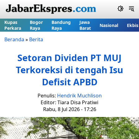
Kupas
Bogor
Bandung
Jawa
Nasional
Ekbis
Perkara
Raya
Raya
Barat
Beranda
»
Berita
Setoran Dividen PT MUJ
Terkoreksi di tengah Isu
Defisit APBD
Penulis:
Hendrik Muchlison
Editor: Tiara Disa Pratiwi
Rabu, 8 Jul 2026 - 17:26