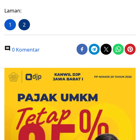
Laman:
1
2
0 Komentar