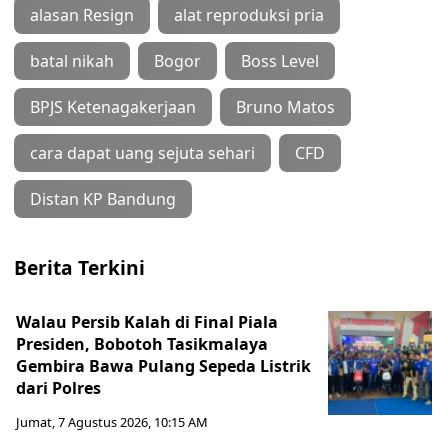
alasan Resign
alat reproduksi pria
batal nikah
Bogor
Boss Level
BPJS Ketenagakerjaan
Bruno Matos
cara dapat uang sejuta sehari
CFD
Distan KP Bandung
Berita Terkini
Walau Persib Kalah di Final Piala
Presiden, Bobotoh Tasikmalaya
Gembira Bawa Pulang Sepeda Listrik
dari Polres
Jumat, 7 Agustus 2026, 10:15 AM