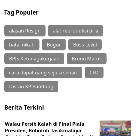
Tag Populer
alasan Resign
alat reproduksi pria
batal nikah
Bogor
Boss Level
BPJS Ketenagakerjaan
Bruno Matos
cara dapat uang sejuta sehari
CFD
Distan KP Bandung
Berita Terkini
Walau Persib Kalah di Final Piala
Presiden, Bobotoh Tasikmalaya