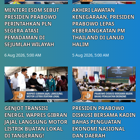
MENTERI ESDM SEBUT
AKHIRI LAWATAN
PRESIDEN PRABOWO
KENEGARAAN, PRESIDEN
PERINTAHKAN PLN
PRABOWO LEPAS
SEGERA ATASI
KEBERANGKATAN PM
PEMADAMAN DI
THAILAND DI LANUD
SEJUMLAH WILAYAH
HALIM
6 Aug 2026, 5:00 AM
5 Aug 2026, 5:00 AM
GENJOT TRANSISI
PRESIDEN PRABOWO
ENERGI, WAPRES GIBRAN
DISKUSI BERSAMA KADIN
JAJAL LANGSUNG MOTOR
BAHAS PENGUATAN
LISTRIK BUATAN LOKAL
EKONOMI NASIONAL
DI TANGERANG!
DAN DAERAH