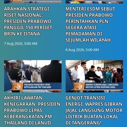
ARAHKAN STRATEGI
MENTERI ESDM SEBUT
RISET NASIONAL,
PRESIDEN PRABOWO
PRESIDEN PRABOWO
PERINTAHKAN PLN
PANGGIL 150 PERISET
SEGERA ATASI
BRIN KE ISTANA
PEMADAMAN DI
SEJUMLAH WILAYAH
7 Aug 2026, 5:00 AM
6 Aug 2026, 5:00 AM
AKHIRI LAWATAN
GENJOT TRANSISI
KENEGARAAN, PRESIDEN
ENERGI, WAPRES GIBRAN
PRABOWO LEPAS
JAJAL LANGSUNG MOTOR
KEBERANGKATAN PM
LISTRIK BUATAN LOKAL
THAILAND DI LANUD
DI TANGERANG!