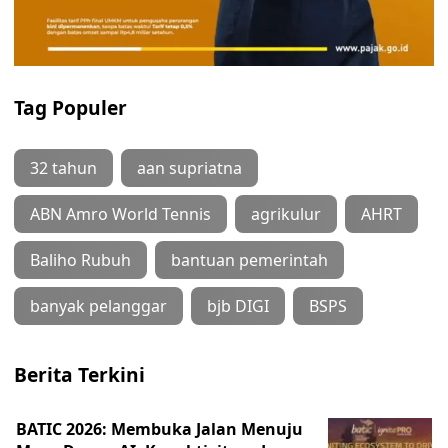
Tag Populer
32 tahun
aan supriatna
ABN Amro World Tennis
agrikulur
AHRT
Baliho Rubuh
bantuan pemerintah
banyak pelanggar
bjb DIGI
BSPS
Berita Terkini
BATIC 2026: Membuka Jalan Menuju