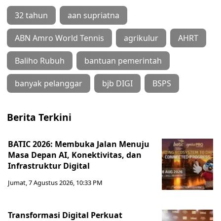
32 tahun
aan supriatna
ABN Amro World Tennis
agrikulur
AHRT
Baliho Rubuh
bantuan pemerintah
banyak pelanggar
bjb DIGI
BSPS
Berita Terkini
BATIC 2026: Membuka Jalan Menuju
Masa Depan AI, Konektivitas, dan
Infrastruktur Digital
Jumat, 7 Agustus 2026, 10:33 PM
Transformasi Digital Perkuat