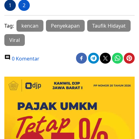
1
2
Tag:
kencan
Penyekapan
Taufik Hidayat
Viral
0 Komentar