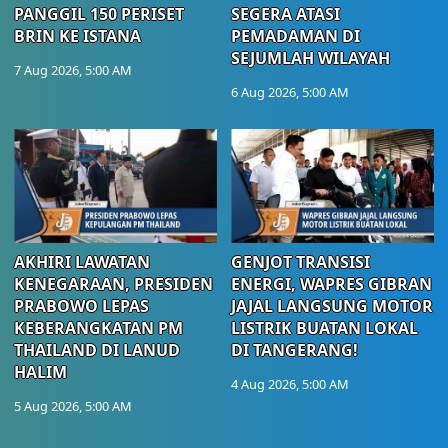
PANGGIL 150 PERISET
SEGERA ATASI
BRIN KE ISTANA
PEMADAMAN DI
SEJUMLAH WILAYAH
7 Aug 2026, 5:00 AM
6 Aug 2026, 5:00 AM
AKHIRI LAWATAN
GENJOT TRANSISI
KENEGARAAN, PRESIDEN
ENERGI, WAPRES GIBRAN
PRABOWO LEPAS
JAJAL LANGSUNG MOTOR
KEBERANGKATAN PM
LISTRIK BUATAN LOKAL
THAILAND DI LANUD
DI TANGERANG!
HALIM
4 Aug 2026, 5:00 AM
5 Aug 2026, 5:00 AM