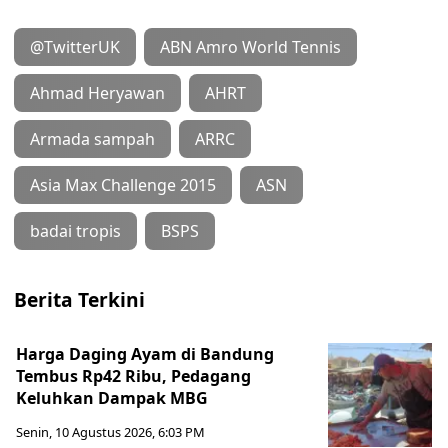
@TwitterUK
ABN Amro World Tennis
Ahmad Heryawan
AHRT
Armada sampah
ARRC
Asia Max Challenge 2015
ASN
badai tropis
BSPS
Berita Terkini
Harga Daging Ayam di Bandung
Tembus Rp42 Ribu, Pedagang
Keluhkan Dampak MBG
Senin, 10 Agustus 2026, 6:03 PM