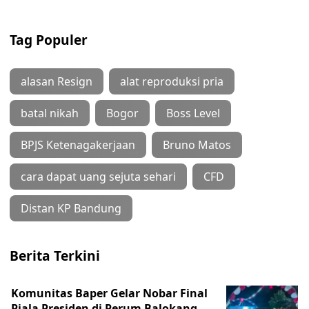
Tag Populer
alasan Resign
alat reproduksi pria
batal nikah
Bogor
Boss Level
BPJS Ketenagakerjaan
Bruno Matos
cara dapat uang sejuta sehari
CFD
Distan KP Bandung
Berita Terkini
Komunitas Baper Gelar Nobar Final
Piala Presiden di Perum Balokang,