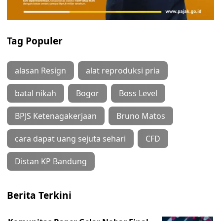
Tag Populer
alasan Resign
alat reproduksi pria
batal nikah
Bogor
Boss Level
BPJS Ketenagakerjaan
Bruno Matos
cara dapat uang sejuta sehari
CFD
Distan KP Bandung
Berita Terkini