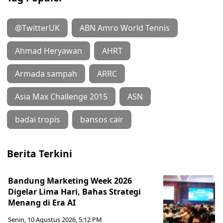
@TwitterUK
ABN Amro World Tennis
Ahmad Heryawan
AHRT
Armada sampah
ARRC
Asia Max Challenge 2015
ASN
badai tropis
bansos cair
Berita Terkini
Bandung Marketing Week 2026
Digelar Lima Hari, Bahas Strategi
Menang di Era AI
Senin, 10 Agustus 2026, 5:12 PM