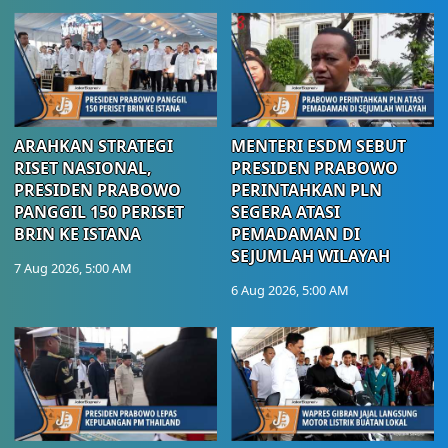
ARAHKAN STRATEGI
MENTERI ESDM SEBUT
RISET NASIONAL,
PRESIDEN PRABOWO
PRESIDEN PRABOWO
PERINTAHKAN PLN
PANGGIL 150 PERISET
SEGERA ATASI
BRIN KE ISTANA
PEMADAMAN DI
SEJUMLAH WILAYAH
7 Aug 2026, 5:00 AM
6 Aug 2026, 5:00 AM