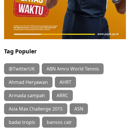
Tag Populer
@TwitterUK
ABN Amro World Tennis
Ahmad Heryawan
AHRT
Armada sampah
ARRC
Asia Max Challenge 2015
ASN
badai tropis
bansos cair