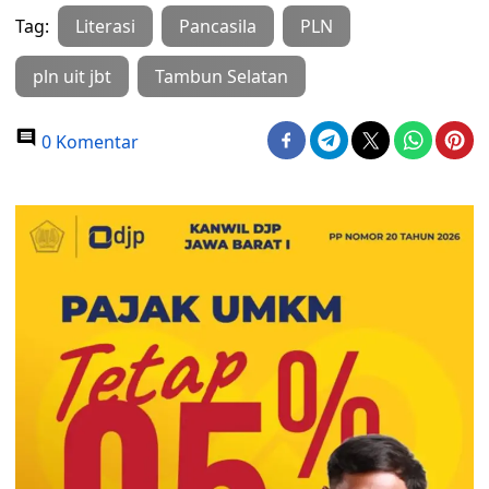
Tag:
Literasi
Pancasila
PLN
pln uit jbt
Tambun Selatan
0 Komentar