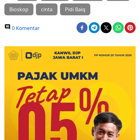
Bioskop
cinta
Pidi Baiq
0 Komentar