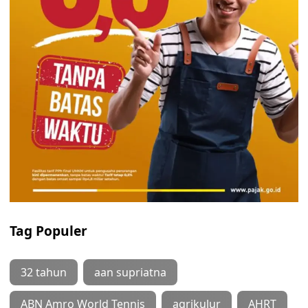
Tag Populer
32 tahun
aan supriatna
ABN Amro World Tennis
agrikulur
AHRT