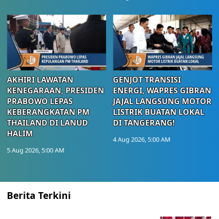
AKHIRI LAWATAN
GENJOT TRANSISI
KENEGARAAN, PRESIDEN
ENERGI, WAPRES GIBRAN
PRABOWO LEPAS
JAJAL LANGSUNG MOTOR
KEBERANGKATAN PM
LISTRIK BUATAN LOKAL
THAILAND DI LANUD
DI TANGERANG!
HALIM
4 Aug 2026, 5:00 AM
5 Aug 2026, 5:00 AM
Berita Terkini