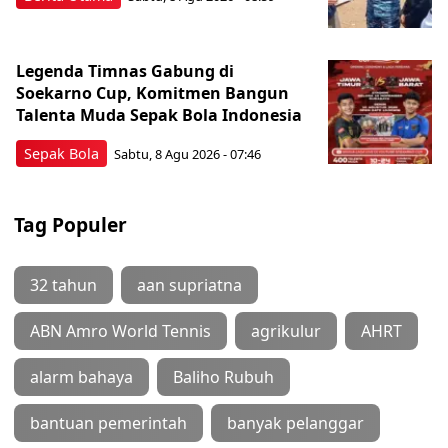
Legenda Timnas Gabung di
Soekarno Cup, Komitmen Bangun
Talenta Muda Sepak Bola Indonesia
Sepak Bola
Sabtu, 8 Agu 2026 - 07:46
Tag Populer
32 tahun
aan supriatna
ABN Amro World Tennis
agrikulur
AHRT
alarm bahaya
Baliho Rubuh
bantuan pemerintah
banyak pelanggar