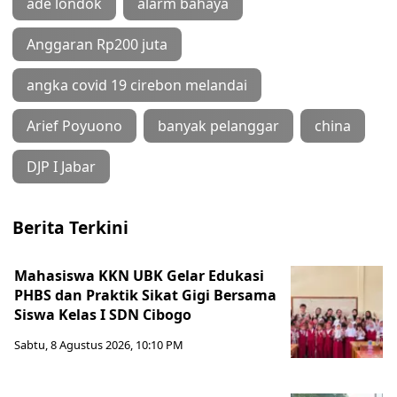
ade londok
alarm bahaya
Anggaran Rp200 juta
angka covid 19 cirebon melandai
Arief Poyuono
banyak pelanggar
china
DJP I Jabar
Berita Terkini
Mahasiswa KKN UBK Gelar Edukasi
PHBS dan Praktik Sikat Gigi Bersama
Siswa Kelas I SDN Cibogo
Sabtu, 8 Agustus 2026, 10:10 PM