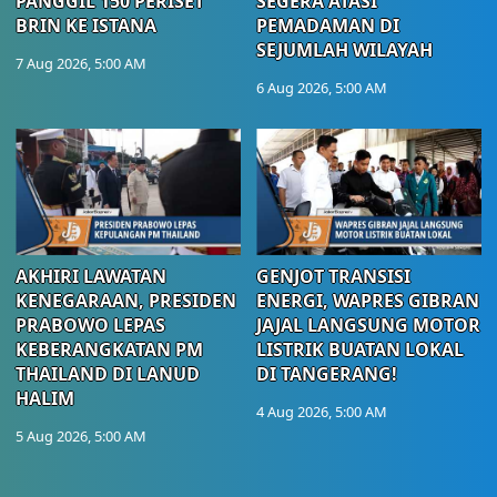
PANGGIL 150 PERISET
SEGERA ATASI
BRIN KE ISTANA
PEMADAMAN DI
SEJUMLAH WILAYAH
7 Aug 2026, 5:00 AM
6 Aug 2026, 5:00 AM
AKHIRI LAWATAN
GENJOT TRANSISI
KENEGARAAN, PRESIDEN
ENERGI, WAPRES GIBRAN
PRABOWO LEPAS
JAJAL LANGSUNG MOTOR
KEBERANGKATAN PM
LISTRIK BUATAN LOKAL
THAILAND DI LANUD
DI TANGERANG!
HALIM
4 Aug 2026, 5:00 AM
5 Aug 2026, 5:00 AM