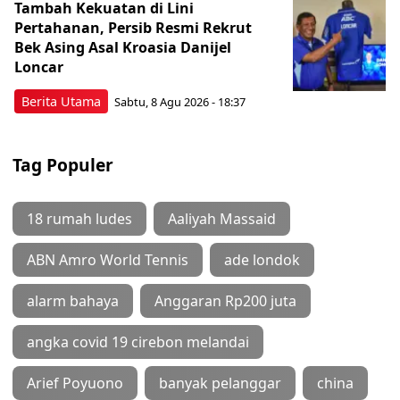
Tambah Kekuatan di Lini
Pertahanan, Persib Resmi Rekrut
Bek Asing Asal Kroasia Danijel
Loncar
Berita Utama
Sabtu, 8 Agu 2026 - 18:37
Tag Populer
18 rumah ludes
Aaliyah Massaid
ABN Amro World Tennis
ade londok
alarm bahaya
Anggaran Rp200 juta
angka covid 19 cirebon melandai
Arief Poyuono
banyak pelanggar
china