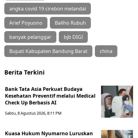
angka covid 19 cirebon melandai
Arief Poyuono
Baliho Rubuh
banyak pelanggar
bjb DIGI
Bupati Kabupaten Bandung Barat
china
Berita Terkini
Bank Tata Asia Perkuat Budaya
Kesehatan Preventif melalui Medical
Check Up Berbasis AI
Sabtu, 8 Agustus 2026, 8:11 PM
Kuasa Hukum Nyumarno Luruskan