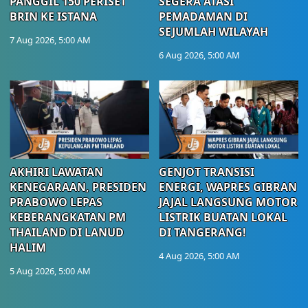
PANGGIL 150 PERISET
SEGERA ATASI
BRIN KE ISTANA
PEMADAMAN DI
SEJUMLAH WILAYAH
7 Aug 2026, 5:00 AM
6 Aug 2026, 5:00 AM
AKHIRI LAWATAN
GENJOT TRANSISI
KENEGARAAN, PRESIDEN
ENERGI, WAPRES GIBRAN
PRABOWO LEPAS
JAJAL LANGSUNG MOTOR
KEBERANGKATAN PM
LISTRIK BUATAN LOKAL
THAILAND DI LANUD
DI TANGERANG!
HALIM
4 Aug 2026, 5:00 AM
5 Aug 2026, 5:00 AM