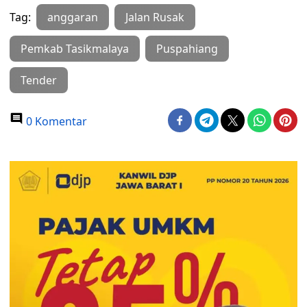
Tag:
anggaran
Jalan Rusak
Pemkab Tasikmalaya
Puspahiang
Tender
0 Komentar