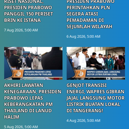
RISET NASIONAL,
PRESIDEN PRABOWO
PRESIDEN PRABOWO
PERINTAHKAN PLN
PANGGIL 150 PERISET
SEGERA ATASI
BRIN KE ISTANA
PEMADAMAN DI
SEJUMLAH WILAYAH
7 Aug 2026, 5:00 AM
6 Aug 2026, 5:00 AM
AKHIRI LAWATAN
GENJOT TRANSISI
KENEGARAAN, PRESIDEN
ENERGI, WAPRES GIBRAN
PRABOWO LEPAS
JAJAL LANGSUNG MOTOR
KEBERANGKATAN PM
LISTRIK BUATAN LOKAL
THAILAND DI LANUD
DI TANGERANG!
HALIM
4 Aug 2026, 5:00 AM
5 Aug 2026, 5:00 AM