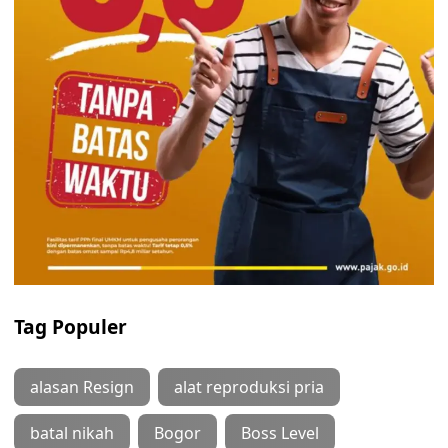
Tag Populer
alasan Resign
alat reproduksi pria
batal nikah
Bogor
Boss Level