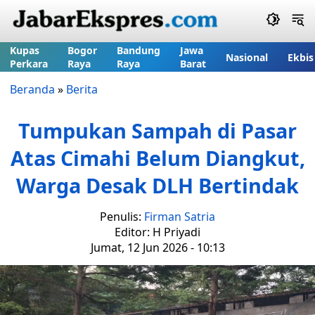
Kupas
Bogor
Bandung
Jawa
Nasional
Ekbis
Perkara
Raya
Raya
Barat
Beranda
»
Berita
Tumpukan Sampah di Pasar
Atas Cimahi Belum Diangkut,
Warga Desak DLH Bertindak
Penulis:
Firman Satria
Editor: H Priyadi
Jumat, 12 Jun 2026 - 10:13