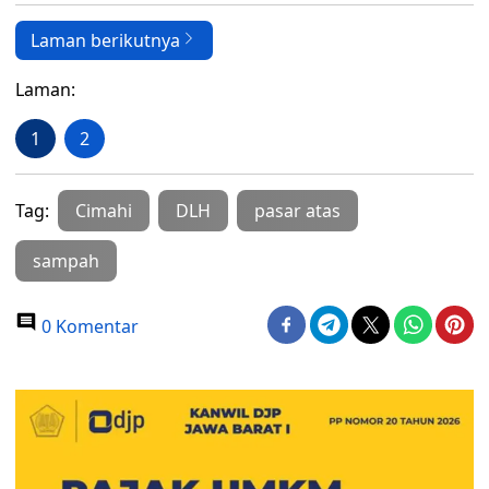
Laman berikutnya
Laman:
1
2
Tag:
Cimahi
DLH
pasar atas
sampah
0 Komentar