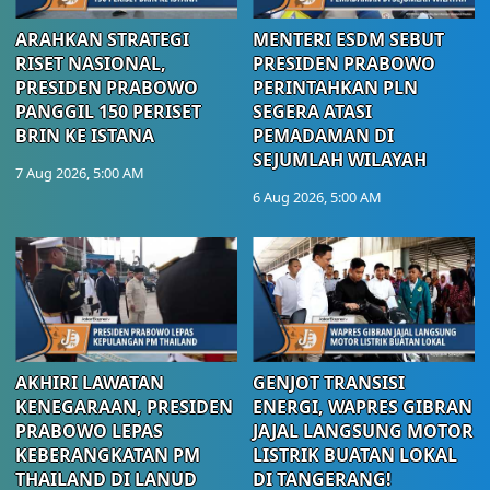
ARAHKAN STRATEGI
MENTERI ESDM SEBUT
RISET NASIONAL,
PRESIDEN PRABOWO
PRESIDEN PRABOWO
PERINTAHKAN PLN
PANGGIL 150 PERISET
SEGERA ATASI
BRIN KE ISTANA
PEMADAMAN DI
SEJUMLAH WILAYAH
7 Aug 2026, 5:00 AM
6 Aug 2026, 5:00 AM
AKHIRI LAWATAN
GENJOT TRANSISI
KENEGARAAN, PRESIDEN
ENERGI, WAPRES GIBRAN
PRABOWO LEPAS
JAJAL LANGSUNG MOTOR
KEBERANGKATAN PM
LISTRIK BUATAN LOKAL
THAILAND DI LANUD
DI TANGERANG!