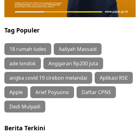
Tag Populer
18 rumah ludes
Aaliyah Massaid
ade londok
Anggaran Rp200 juta
angka covid 19 cirebon melandai
Aplikasi RSE
Apple
Arief Poyuono
Daftar CPNS
Dedi Mulyadi
Berita Terkini