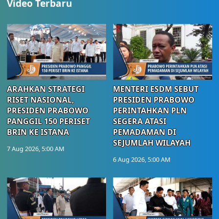
Video Terbaru
ARAHKAN STRATEGI
MENTERI ESDM SEBUT
RISET NASIONAL,
PRESIDEN PRABOWO
PRESIDEN PRABOWO
PERINTAHKAN PLN
PANGGIL 150 PERISET
SEGERA ATASI
BRIN KE ISTANA
PEMADAMAN DI
SEJUMLAH WILAYAH
7 Aug 2026, 5:00 AM
6 Aug 2026, 5:00 AM