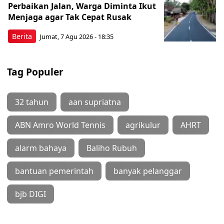
Perbaikan Jalan, Warga Diminta Ikut
Menjaga agar Tak Cepat Rusak
Berita
Jumat, 7 Agu 2026 - 18:35
Tag Populer
32 tahun
aan supriatna
ABN Amro World Tennis
agrikulur
AHRT
alarm bahaya
Baliho Rubuh
bantuan pemerintah
banyak pelanggar
bjb DIGI