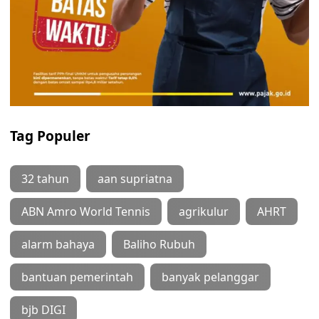
Tag Populer
32 tahun
aan supriatna
ABN Amro World Tennis
agrikulur
AHRT
alarm bahaya
Baliho Rubuh
bantuan pemerintah
banyak pelanggar
bjb DIGI