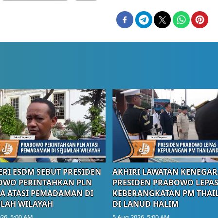
RI ESDM SEBUT PRESIDEN
AKHIRI LAWATAN KENEGAR
OWO PERINTAHKAN PLN
PRESIDEN PRABOWO LEPA
A ATASI PEMADAMAN DI
KEBERANGKATAN PM THAI
LAH WILAYAH
DI LANUD HALIM
26, 5:00 AM
5 Aug 2026, 5:00 AM