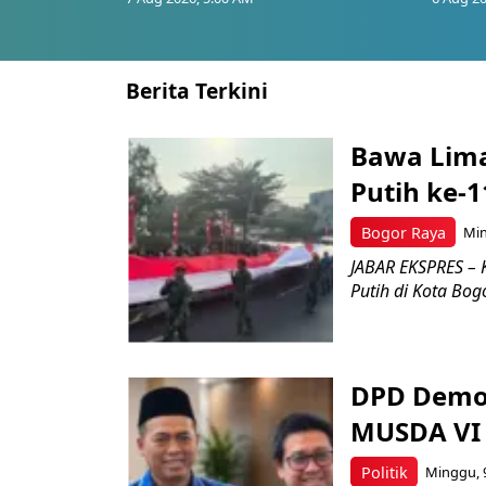
Berita Terkini
Bawa Lima
Putih ke-1
Bogor Raya
Min
JABAR EKSPRES – 
Putih di Kota Bog
DPD Demok
MUSDA VI 
Politik
Minggu, 9