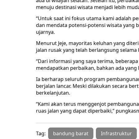
ada di wilayah selatan. Setelah itu, perbaik
menuju destinasi wisata menjadi lebih mu
“Untuk saat ini fokus utama kami adalah pe
dan mendata potensi-potensi wisata yang bi
ujarnya.
Menurut Jeje, mayoritas keluhan yang diter
jalan rusak yang telah berlangsung selama 
“Dari informasi yang saya terima, beberapa
mendapatkan perbaikan, bahkan ada yang le
Ia berharap seluruh program pembangunan i
berjalan lancar. Meski dilakukan secara ber
berkelanjutan.
“Kami akan terus menggenjot pembanguna
ruas jalan yang dapat diperbaiki,” pungkasn
Tag:
bandung barat
Infrastruktur