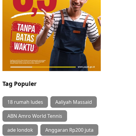
Tag Populer
18 rumah ludes
Aaliyah Massaid
ABN Amro World Tennis
ade londok
Anggaran Rp200 juta