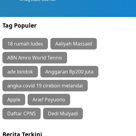
Tag Populer
18 rumah ludes
Aaliyah Massaid
ABN Amro World Tennis
ade londok
Anggaran Rp200 juta
angka covid 19 cirebon melandai
Apple
Arief Poyuono
Daftar CPNS
Dedi Mulyadi
Berita Terkini