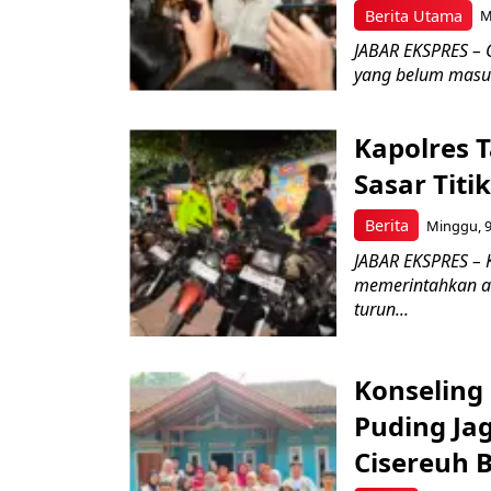
Berita Utama
M
JABAR EKSPRES – 
yang belum masuk 
Kapolres T
Sasar Tit
Berita
Minggu, 9
JABAR EKSPRES – 
memerintahkan a
turun...
Konseling 
Puding Ja
Cisereuh 