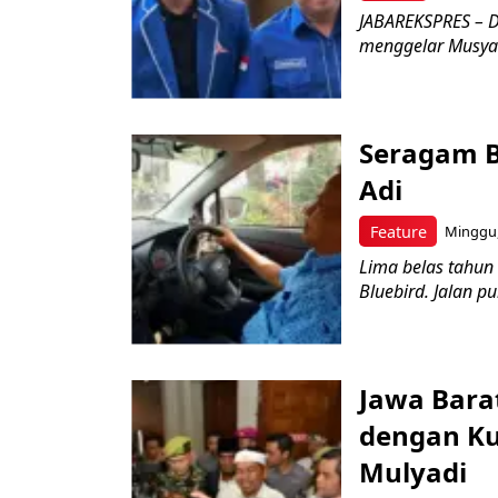
JABAREKSPRES – D
menggelar Musyaw
Seragam B
Adi
Feature
Minggu,
Lima belas tahun
Bluebird. Jalan p
Jawa Bara
dengan Kua
Mulyadi