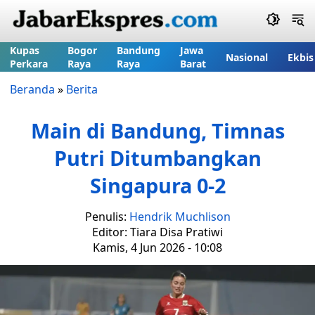
Kupas
Bogor
Bandung
Jawa
Nasional
Ekbis
Perkara
Raya
Raya
Barat
Beranda
»
Berita
Main di Bandung, Timnas
Putri Ditumbangkan
Singapura 0-2
Penulis:
Hendrik Muchlison
Editor: Tiara Disa Pratiwi
Kamis, 4 Jun 2026 - 10:08