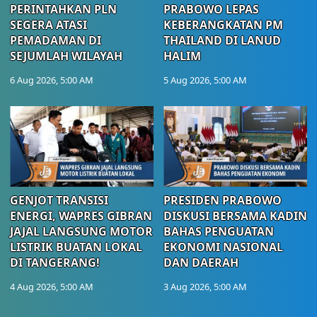
PERINTAHKAN PLN
PRABOWO LEPAS
SEGERA ATASI
KEBERANGKATAN PM
PEMADAMAN DI
THAILAND DI LANUD
SEJUMLAH WILAYAH
HALIM
6 Aug 2026, 5:00 AM
5 Aug 2026, 5:00 AM
GENJOT TRANSISI
PRESIDEN PRABOWO
ENERGI, WAPRES GIBRAN
DISKUSI BERSAMA KADIN
JAJAL LANGSUNG MOTOR
BAHAS PENGUATAN
LISTRIK BUATAN LOKAL
EKONOMI NASIONAL
DI TANGERANG!
DAN DAERAH
4 Aug 2026, 5:00 AM
3 Aug 2026, 5:00 AM