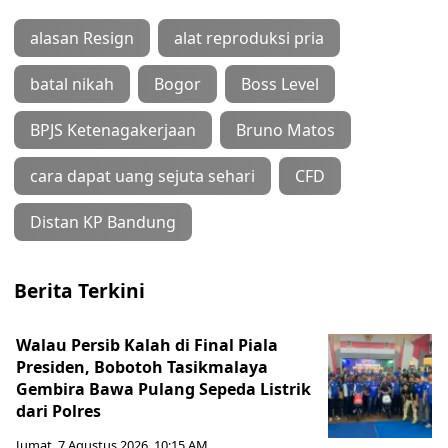
alasan Resign
alat reproduksi pria
batal nikah
Bogor
Boss Level
BPJS Ketenagakerjaan
Bruno Matos
cara dapat uang sejuta sehari
CFD
Distan KP Bandung
Berita Terkini
Walau Persib Kalah di Final Piala
Presiden, Bobotoh Tasikmalaya
Gembira Bawa Pulang Sepeda Listrik
dari Polres
Jumat, 7 Agustus 2026, 10:15 AM