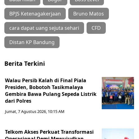
BPJS Ketenagakerjaan
Bruno Matos
cara dapat uang sejuta sehari
CFD
Distan KP Bandung
Berita Terkini
Walau Persib Kalah di Final Piala
Presiden, Bobotoh Tasikmalaya
Gembira Bawa Pulang Sepeda Listrik
dari Polres
Jumat, 7 Agustus 2026, 10:15 AM
Telkom Akses Perkuat Transformasi
Operasional Demi Mewujudkan