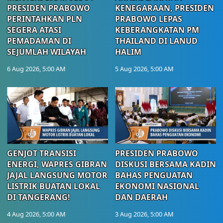
PRESIDEN PRABOWO
KENEGARAAN, PRESIDEN
PERINTAHKAN PLN
PRABOWO LEPAS
SEGERA ATASI
KEBERANGKATAN PM
PEMADAMAN DI
THAILAND DI LANUD
SEJUMLAH WILAYAH
HALIM
6 Aug 2026, 5:00 AM
5 Aug 2026, 5:00 AM
GENJOT TRANSISI
PRESIDEN PRABOWO
ENERGI, WAPRES GIBRAN
DISKUSI BERSAMA KADIN
JAJAL LANGSUNG MOTOR
BAHAS PENGUATAN
LISTRIK BUATAN LOKAL
EKONOMI NASIONAL
DI TANGERANG!
DAN DAERAH
4 Aug 2026, 5:00 AM
3 Aug 2026, 5:00 AM