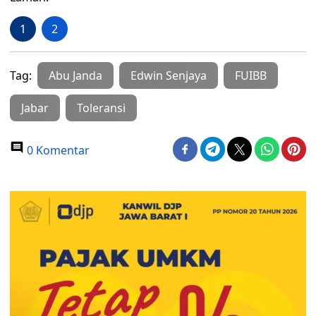
1
2
Tag:
Abu Janda
Edwin Senjaya
FUIBB
Jabar
Toleransi
0 Komentar