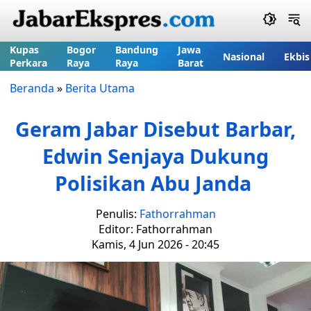
Kupas
Bogor
Bandung
Jawa
Nasional
Ekbis
Perkara
Raya
Raya
Barat
Beranda
»
Berita Utama
Geram Jabar Disebut Barbar,
Edwin Senjaya Dukung
Polisikan Abu Janda
Penulis:
Fathorrahman
Editor: Fathorrahman
Kamis, 4 Jun 2026 - 20:45