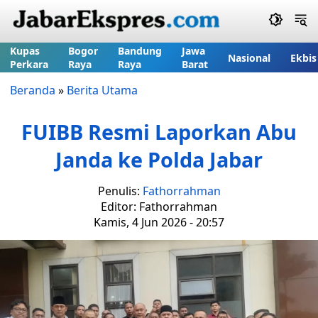
Kupas
Bogor
Bandung
Jawa
Nasional
Ekbis
Perkara
Raya
Raya
Barat
Beranda
»
Berita Utama
FUIBB Resmi Laporkan Abu
Janda ke Polda Jabar
Penulis:
Fathorrahman
Editor: Fathorrahman
Kamis, 4 Jun 2026 - 20:57