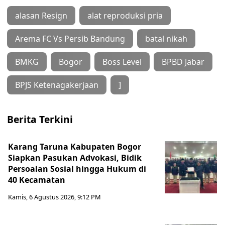
alasan Resign
alat reproduksi pria
Arema FC Vs Persib Bandung
batal nikah
BMKG
Bogor
Boss Level
BPBD Jabar
BPJS Ketenagakerjaan
]
Berita Terkini
Karang Taruna Kabupaten Bogor
Siapkan Pasukan Advokasi, Bidik
Persoalan Sosial hingga Hukum di
40 Kecamatan
Kamis, 6 Agustus 2026, 9:12 PM