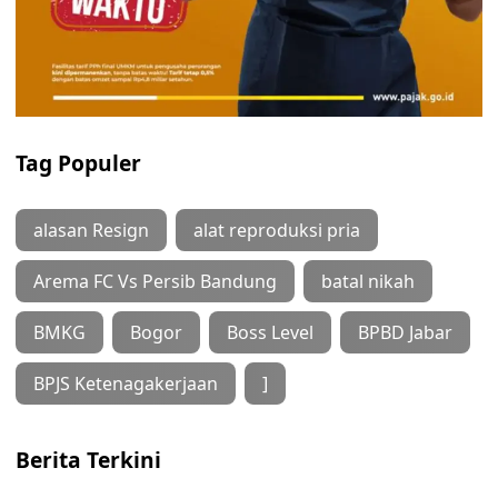
Tag Populer
alasan Resign
alat reproduksi pria
Arema FC Vs Persib Bandung
batal nikah
BMKG
Bogor
Boss Level
BPBD Jabar
BPJS Ketenagakerjaan
]
Berita Terkini