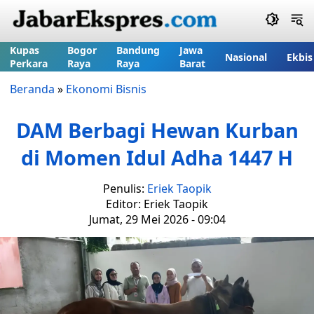
Kupas
Bogor
Bandung
Jawa
Nasional
Ekbis
Perkara
Raya
Raya
Barat
Beranda
»
Ekonomi Bisnis
DAM Berbagi Hewan Kurban
di Momen Idul Adha 1447 H
Penulis:
Eriek Taopik
Editor: Eriek Taopik
Jumat, 29 Mei 2026 - 09:04