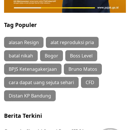
Tag Populer
alasan Resign
alat reproduksi pria
batal nikah
Bogor
Boss Level
BPJS Ketenagakerjaan
Bruno Matos
cara dapat uang sejuta sehari
CFD
Distan KP Bandung
Berita Terkini