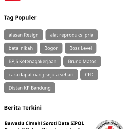
Tag Populer
alasan Resign
alat reproduksi pria
batal nikah
Bogor
Boss Level
BPJS Ketenagakerjaan
Bruno Matos
cara dapat uang sejuta sehari
CFD
Distan KP Bandung
Berita Terkini
Bawaslu Cimahi Soroti Data SIPOL