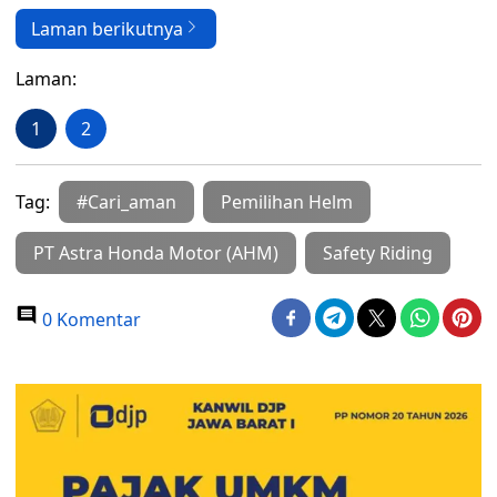
Laman berikutnya
Laman:
1
2
Tag:
#Cari_aman
Pemilihan Helm
PT Astra Honda Motor (AHM)
Safety Riding
0 Komentar