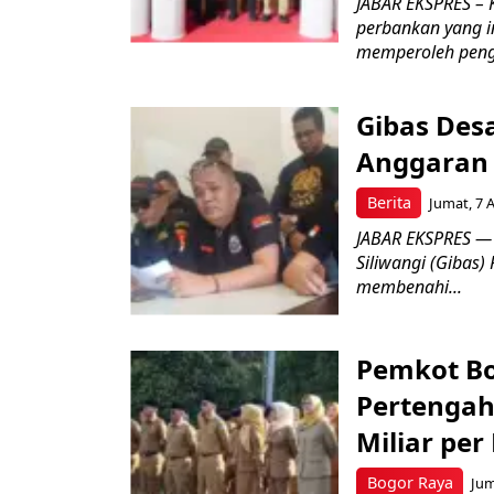
JABAR EKSPRES –
perbankan yang i
memperoleh peng
Gibas Des
Anggaran 
Berita
Jumat, 7 
JABAR EKSPRES — 
Siliwangi (Gibas)
membenahi...
Pemkot Bo
Pertengah
Miliar per
Bogor Raya
Jum