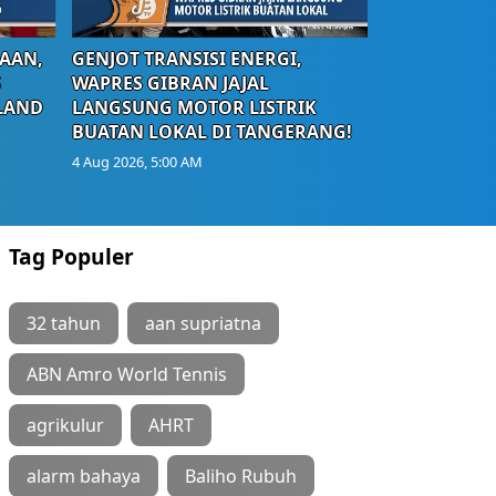
AAN,
GENJOT TRANSISI ENERGI,
S
WAPRES GIBRAN JAJAL
LAND
LANGSUNG MOTOR LISTRIK
BUATAN LOKAL DI TANGERANG!
4 Aug 2026, 5:00 AM
Tag Populer
32 tahun
aan supriatna
ABN Amro World Tennis
agrikulur
AHRT
alarm bahaya
Baliho Rubuh