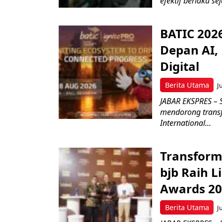
efektif berlaku se
BATIC 202
Depan AI, 
Digital
Berita Utama
J
JABAR EKSPRES – 
mendorong transfo
International...
Transform
bjb Raih 
Awards 2
Berita Utama
J