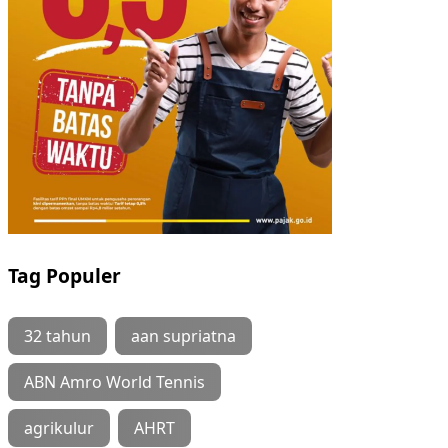
Tag Populer
32 tahun
aan supriatna
ABN Amro World Tennis
agrikulur
AHRT