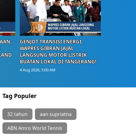
AAN,
GENJOT TRANSISI ENERGI,
S
WAPRES GIBRAN JAJAL
LAND
LANGSUNG MOTOR LISTRIK
BUATAN LOKAL DI TANGERANG!
4 Aug 2026, 5:00 AM
Tag Populer
32 tahun
aan supriatna
ABN Amro World Tennis