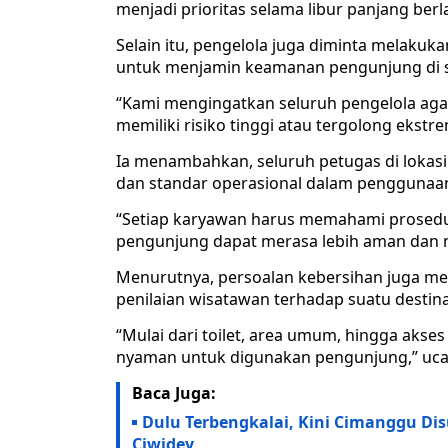
menjadi prioritas selama libur panjang berl
Selain itu, pengelola juga diminta melakuk
untuk menjamin keamanan pengunjung di se
“Kami mengingatkan seluruh pengelola agar
memiliki risiko tinggi atau tergolong ekstre
Ia menambahkan, seluruh petugas di lokas
dan standar operasional dalam penggunaa
“Setiap karyawan harus memahami prosed
pengunjung dapat merasa lebih aman dan n
Menurutnya, persoalan kebersihan juga me
penilaian wisatawan terhadap suatu destina
“Mulai dari toilet, area umum, hingga akses
nyaman untuk digunakan pengunjung,” uca
Baca Juga:
Dulu Terbengkalai, Kini Cimanggu Disu
Ciwidey