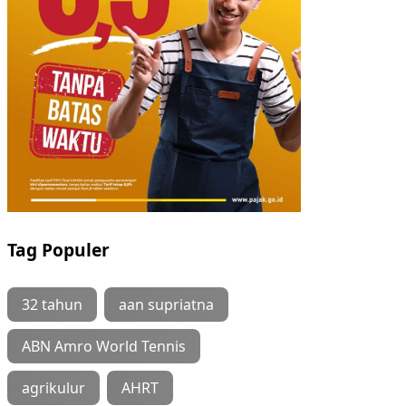
Tag Populer
32 tahun
aan supriatna
ABN Amro World Tennis
agrikulur
AHRT