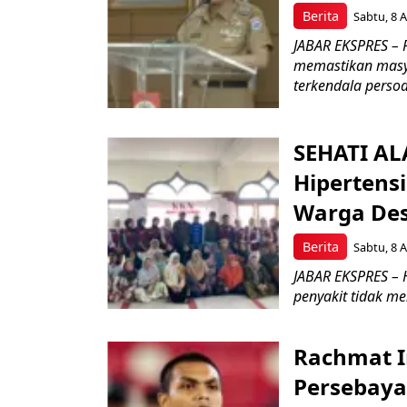
Berita
Sabtu, 8 A
JABAR EKSPRES –
memastikan masy
terkendala persoa
SEHATI A
Hipertensi
Warga De
Berita
Sabtu, 8 A
JABAR EKSPRES – 
penyakit tidak m
Rachmat I
Persebaya