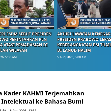
RI ESDM SEBUT PRESIDEN
AKHIRI LAWATAN KENEGAR
OWO PERINTAHKAN PLN
PRESIDEN PRABOWO LEPA
A ATASI PEMADAMAN DI
KEBERANGKATAN PM THAI
LAH WILAYAH
DI LANUD HALIM
26, 5:00 AM
5 Aug 2026, 5:00 AM
a Kader KAHMI Terjemahkan
 Intelektual ke Bahasa Bumi
Sabtu, 8 Agu 2026 - 13:32