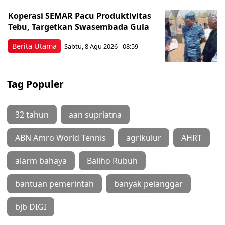
Koperasi SEMAR Pacu Produktivitas
Tebu, Targetkan Swasembada Gula
Berita Utama
Sabtu, 8 Agu 2026 - 08:59
Tag Populer
32 tahun
aan supriatna
ABN Amro World Tennis
agrikulur
AHRT
alarm bahaya
Baliho Rubuh
bantuan pemerintah
banyak pelanggar
bjb DIGI