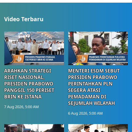
Video Terbaru
ARAHKAN STRATEGI
MENTERI ESDM SEBUT
RISET NASIONAL,
PRESIDEN PRABOWO
PRESIDEN PRABOWO
PERINTAHKAN PLN
PANGGIL 150 PERISET
SEGERA ATASI
BRIN KE ISTANA
PEMADAMAN DI
SEJUMLAH WILAYAH
7 Aug 2026, 5:00 AM
6 Aug 2026, 5:00 AM