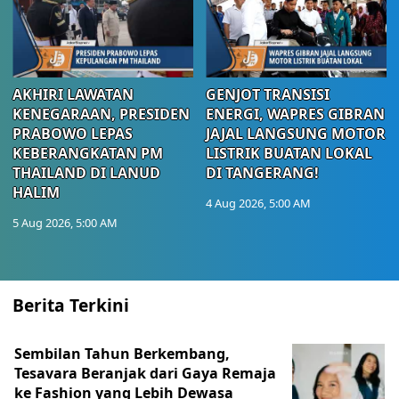
AKHIRI LAWATAN
GENJOT TRANSISI
KENEGARAAN, PRESIDEN
ENERGI, WAPRES GIBRAN
PRABOWO LEPAS
JAJAL LANGSUNG MOTOR
KEBERANGKATAN PM
LISTRIK BUATAN LOKAL
THAILAND DI LANUD
DI TANGERANG!
HALIM
4 Aug 2026, 5:00 AM
5 Aug 2026, 5:00 AM
Berita Terkini
Sembilan Tahun Berkembang,
Tesavara Beranjak dari Gaya Remaja
ke Fashion yang Lebih Dewasa