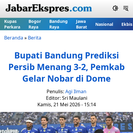
Kupas
Bogor
Bandung
Jawa
Nasional
Ekbis
Perkara
Raya
Raya
Barat
Beranda
»
Berita
Bupati Bandung Prediksi
Persib Menang 3-2, Pemkab
Gelar Nobar di Dome
Penulis:
Agi Ilman
Editor: Sri Maulani
Kamis, 21 Mei 2026 - 15:14