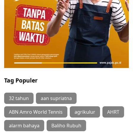
Tag Populer
32 tahun
aan supriatna
ABN Amro World Tennis
agrikulur
AHRT
alarm bahaya
Baliho Rubuh