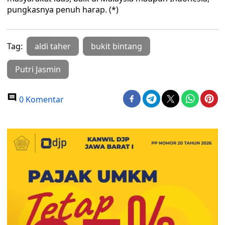
pungkasnya penuh harap. (*)
Tag:
aldi taher
bukit bintang
Putri Jasmin
0 Komentar