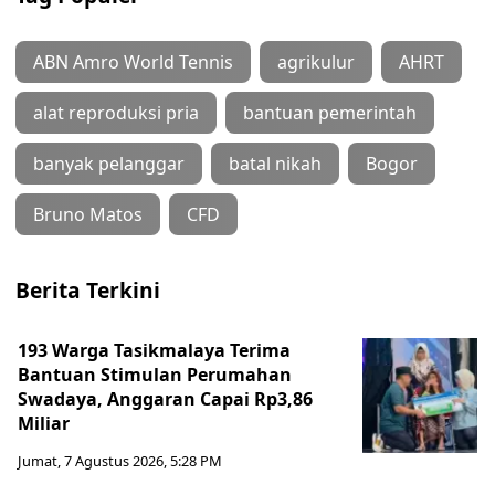
ABN Amro World Tennis
agrikulur
AHRT
alat reproduksi pria
bantuan pemerintah
banyak pelanggar
batal nikah
Bogor
Bruno Matos
CFD
Berita Terkini
193 Warga Tasikmalaya Terima
Bantuan Stimulan Perumahan
Swadaya, Anggaran Capai Rp3,86
Miliar
Jumat, 7 Agustus 2026, 5:28 PM