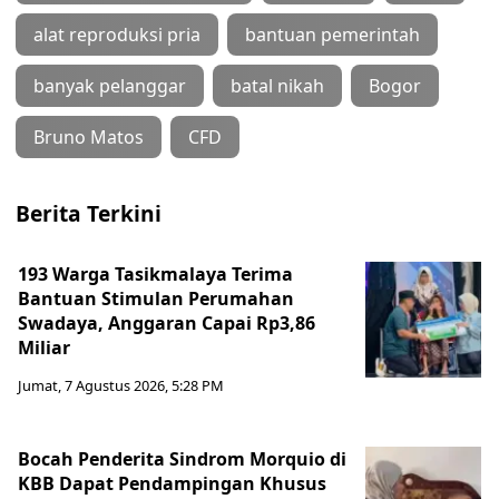
alat reproduksi pria
bantuan pemerintah
banyak pelanggar
batal nikah
Bogor
Bruno Matos
CFD
Berita Terkini
193 Warga Tasikmalaya Terima
Bantuan Stimulan Perumahan
Swadaya, Anggaran Capai Rp3,86
Miliar
Jumat, 7 Agustus 2026, 5:28 PM
Bocah Penderita Sindrom Morquio di
KBB Dapat Pendampingan Khusus