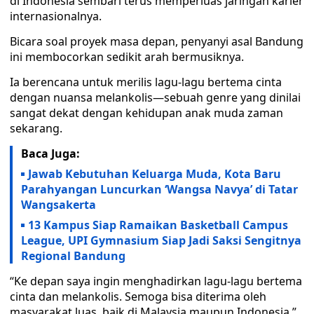
di Indonesia sembari terus memperluas jaringan karier
internasionalnya.
Bicara soal proyek masa depan, penyanyi asal Bandung
ini membocorkan sedikit arah bermusiknya.
Ia berencana untuk merilis lagu-lagu bertema cinta
dengan nuansa melankolis—sebuah genre yang dinilai
sangat dekat dengan kehidupan anak muda zaman
sekarang.
Baca Juga:
Jawab Kebutuhan Keluarga Muda, Kota Baru
Parahyangan Luncurkan ‘Wangsa Navya’ di Tatar
Wangsakerta
13 Kampus Siap Ramaikan Basketball Campus
League, UPI Gymnasium Siap Jadi Saksi Sengitnya
Regional Bandung
“Ke depan saya ingin menghadirkan lagu-lagu bertema
cinta dan melankolis. Semoga bisa diterima oleh
masyarakat luas, baik di Malaysia maupun Indonesia,”