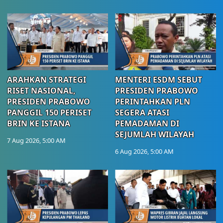
ARAHKAN STRATEGI
MENTERI ESDM SEBUT
RISET NASIONAL,
PRESIDEN PRABOWO
PRESIDEN PRABOWO
PERINTAHKAN PLN
PANGGIL 150 PERISET
SEGERA ATASI
BRIN KE ISTANA
PEMADAMAN DI
SEJUMLAH WILAYAH
7 Aug 2026, 5:00 AM
6 Aug 2026, 5:00 AM