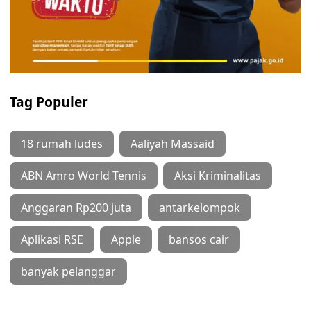
Tag Populer
18 rumah ludes
Aaliyah Massaid
ABN Amro World Tennis
Aksi Kriminalitas
Anggaran Rp200 juta
antarkelompok
Aplikasi RSE
Apple
bansos cair
banyak pelanggar