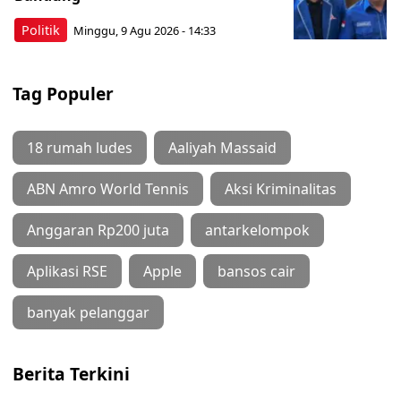
Politik
Minggu, 9 Agu 2026 - 14:33
Tag Populer
18 rumah ludes
Aaliyah Massaid
ABN Amro World Tennis
Aksi Kriminalitas
Anggaran Rp200 juta
antarkelompok
Aplikasi RSE
Apple
bansos cair
banyak pelanggar
Berita Terkini