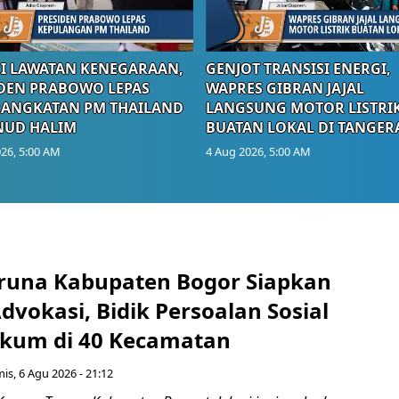
I LAWATAN KENEGARAAN,
GENJOT TRANSISI ENERGI,
DEN PRABOWO LEPAS
WAPRES GIBRAN JAJAL
RANGKATAN PM THAILAND
LANGSUNG MOTOR LISTRI
NUD HALIM
BUATAN LOKAL DI TANGER
26, 5:00 AM
4 Aug 2026, 5:00 AM
runa Kabupaten Bogor Siapkan
vokasi, Bidik Persoalan Sosial
kum di 40 Kecamatan
is, 6 Agu 2026 - 21:12