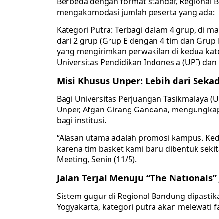
Berbeda dengan format standar, Regional
mengakomodasi jumlah peserta yang ada:
Kategori Putra: Terbagi dalam 4 grup, di man
dari 2 grup (Grup E dengan 4 tim dan Grup
yang mengirimkan perwakilan di kedua kate
Universitas Pendidikan Indonesia (UPI) dan
Misi Khusus Unper: Lebih dari Sek
Bagi Universitas Perjuangan Tasikmalaya (Un
Unper, Afgan Girang Gandana, mengungkap
bagi institusi.
“Alasan utama adalah promosi kampus. Ke
karena tim basket kami baru dibentuk sekit
Meeting, Senin (11/5).
Jalan Terjal Menuju “The Nationals”
Sistem gugur di Regional Bandung dipastik
Yogyakarta, kategori putra akan melewati f