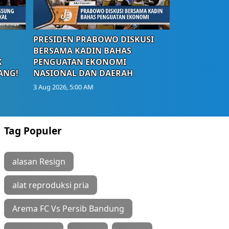
PRESIDEN PRABOWO DISKUSI
BERSAMA KADIN BAHAS
K
PENGUATAN EKONOMI
ANG!
NASIONAL DAN DAERAH
3 Aug 2026, 5:00 AM
Tag Populer
alasan Resign
alat reproduksi pria
Arema FC Vs Persib Bandung