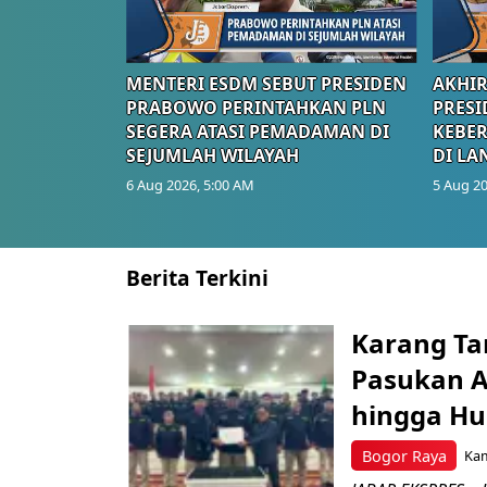
MENTERI ESDM SEBUT PRESIDEN
AKHIR
PRABOWO PERINTAHKAN PLN
PRESI
SEGERA ATASI PEMADAMAN DI
KEBE
SEJUMLAH WILAYAH
DI LA
6 Aug 2026, 5:00 AM
5 Aug 20
Berita Terkini
Karang Ta
Pasukan Ad
hingga Hu
Bogor Raya
Kam