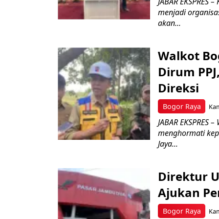
JABAR EKSPRES – 
menjadi organisa
akan...
Walkot Bo
Dirum PPJ
Direksi
Bogor Raya
Kam
JABAR EKSPRES – 
menghormati kep
Jaya...
Direktur 
Ajukan Pe
Bogor Raya
Kam