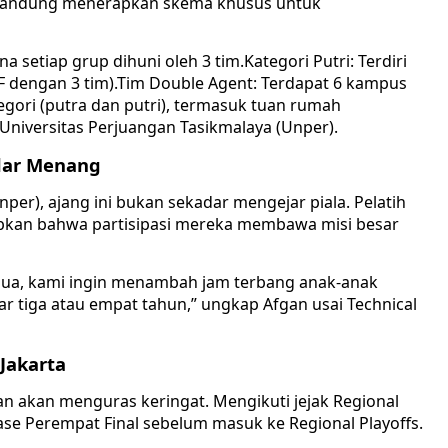
 Bandung menerapkan skema khusus untuk
a setiap grup dihuni oleh 3 tim.Kategori Putri: Terdiri
 F dengan 3 tim).Tim Double Agent: Terdapat 6 kampus
gori (putra dan putri), termasuk tuan rumah
 Universitas Perjuangan Tasikmalaya (Unper).
adar Menang
per), ajang ini bukan sekadar mengejar piala. Pelatih
kan bahwa partisipasi mereka membawa misi besar
dua, kami ingin menambah jam terbang anak-anak
ar tiga atau empat tahun,” ungkap Afgan usai Technical
 Jakarta
an akan menguras keringat. Mengikuti jejak Regional
ase Perempat Final sebelum masuk ke Regional Playoffs.