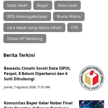
batal nikah
Bogor
Boss Level
BPJS Ketenagakerjaan
Bruno Matos
cara dapat uang sejuta sehari
CFD
Distan KP Bandung
Berita Terkini
Bawaslu Cimahi Soroti Data SIPOL
Parpol, 8 Belum Diperbarui dan 6
Sulit Dihubungi
Jumat, 7 Agustus 2026, 11:31 AM
Komunitas Baper Gelar Nobar Final