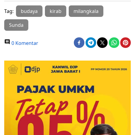
Tag:
budaya
kirab
milangkala
Sunda
0 Komentar