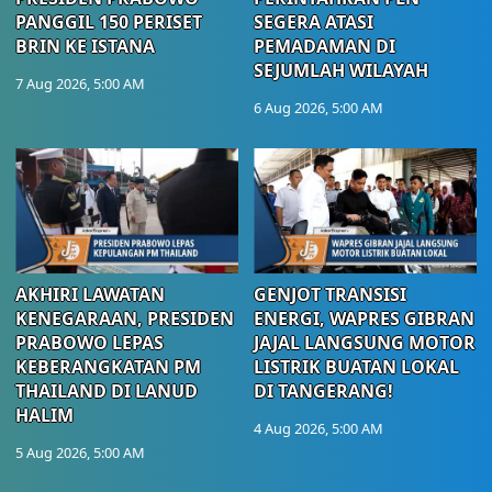
PANGGIL 150 PERISET
SEGERA ATASI
BRIN KE ISTANA
PEMADAMAN DI
SEJUMLAH WILAYAH
7 Aug 2026, 5:00 AM
6 Aug 2026, 5:00 AM
AKHIRI LAWATAN
GENJOT TRANSISI
KENEGARAAN, PRESIDEN
ENERGI, WAPRES GIBRAN
PRABOWO LEPAS
JAJAL LANGSUNG MOTOR
KEBERANGKATAN PM
LISTRIK BUATAN LOKAL
THAILAND DI LANUD
DI TANGERANG!
HALIM
4 Aug 2026, 5:00 AM
5 Aug 2026, 5:00 AM