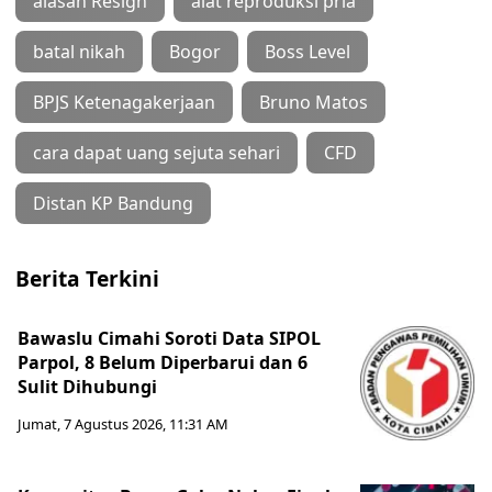
alasan Resign
alat reproduksi pria
batal nikah
Bogor
Boss Level
BPJS Ketenagakerjaan
Bruno Matos
cara dapat uang sejuta sehari
CFD
Distan KP Bandung
Berita Terkini
Bawaslu Cimahi Soroti Data SIPOL
Parpol, 8 Belum Diperbarui dan 6
Sulit Dihubungi
Jumat, 7 Agustus 2026, 11:31 AM