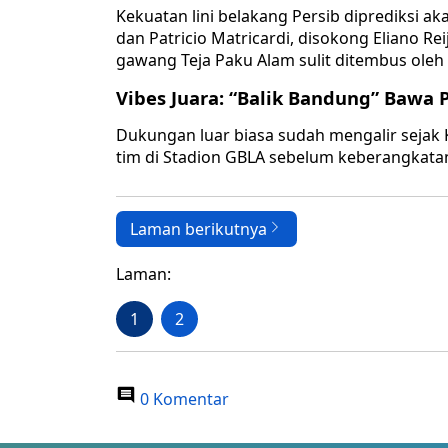
​Kekuatan lini belakang Persib diprediksi 
dan Patricio Matricardi, disokong Eliano R
gawang Teja Paku Alam sulit ditembus oleh t
Vibes Juara: “Balik Bandung” Bawa
Dukungan luar biasa sudah mengalir sejak
tim di Stadion GBLA sebelum keberangkata
Laman berikutnya
Laman:
1
2
0 Komentar