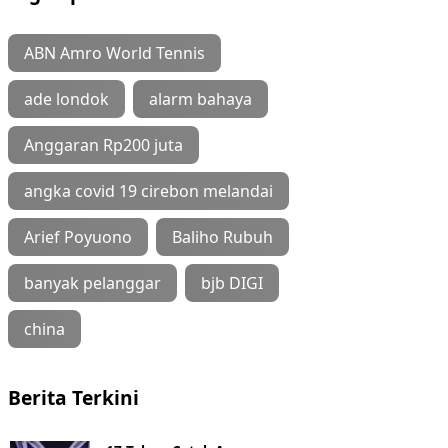
ABN Amro World Tennis
ade londok
alarm bahaya
Anggaran Rp200 juta
angka covid 19 cirebon melandai
Arief Poyuono
Baliho Rubuh
banyak pelanggar
bjb DIGI
china
Berita Terkini