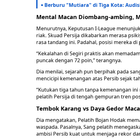
Berburu "Mutiara" di Tiga Kota: Aud
Mental Macan Diombang-ambing, M
​Menurutnya, Keputusan I-League menunjuk
riak. Skuad Persija dikabarkan merasa ps
rasa tandang ini. Padahal, posisi mereka di
“Kekalahan di Segiri praktis akan memada
puncak dengan 72 poin,” terangnya.
Dia menilai, sejarah pun berpihak pada sang 
mencicipi kemenangan atas Persib sejak ta
“Kutukan tiga tahun tanpa kemenangan ini 
pelatih Persija di tengah gempuran tren pos
Tembok Karang vs Daya Gedor Mac
Dia mengatakan, Pelatih Bojan Hodak me
waspada. Pasalnya, Sang pelatih menegaskan
ambisi Persib kuat untuk menjaga rekor d