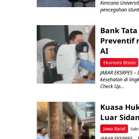
Kencana Universi
pencegahan stunti
Bank Tata
Preventif 
AI
Ekonomi Bisnis
JABAR EKSRPES – 
kesehatan di lin
Check Up...
Kuasa Hu
Luar Sidan
Jawa Barat
Sabt
JABAR EKSPRES – 