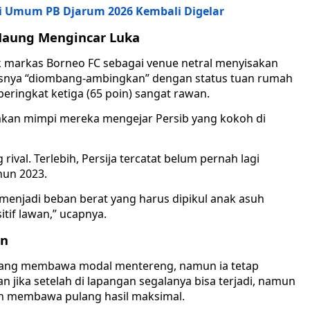
isi Umum PB Djarum 2026 Kembali Digelar
aung Mengincar Luka
 markas Borneo FC sebagai venue netral menyisakan
ikisnya “diombang-ambingkan” dengan status tuan rumah
 peringkat ketiga (65 poin) sangat rawan.
mkan mimpi mereka mengejar Persib yang kokoh di
rival. Terlebih, Persija tercatat belum pernah lagi
hun 2023.
menjadi beban berat yang harus dipikul anak asuh
itif lawan,” ucapnya.
an
mang membawa modal mentereng, namun ia tetap
 jika setelah di lapangan segalanya bisa terjadi, namun
an membawa pulang hasil maksimal.