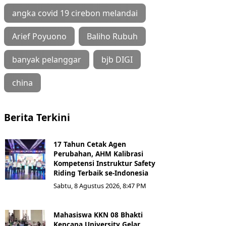
angka covid 19 cirebon melandai
Arief Poyuono
Baliho Rubuh
banyak pelanggar
bjb DIGI
china
Berita Terkini
17 Tahun Cetak Agen
Perubahan, AHM Kalibrasi
Kompetensi Instruktur Safety
Riding Terbaik se-Indonesia
Sabtu, 8 Agustus 2026, 8:47 PM
Mahasiswa KKN 08 Bhakti
Kencana University Gelar