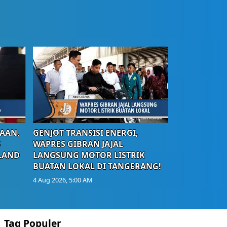
AAN,
GENJOT TRANSISI ENERGI,
S
WAPRES GIBRAN JAJAL
LAND
LANGSUNG MOTOR LISTRIK
BUATAN LOKAL DI TANGERANG!
4 Aug 2026, 5:00 AM
Tag Populer