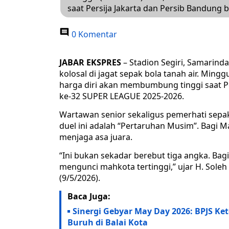
saat Persija Jakarta dan Persib Bandung
0 Komentar
JABAR EKSPRES
– Stadion Segiri, Samarinda
kolosal di jagat sepak bola tanah air. Min
harga diri akan membumbung tinggi saat P
ke-32 SUPER LEAGUE 2025-2026.
​Wartawan senior sekaligus pemerhati sepa
duel ini adalah “Pertaruhan Musim”. Bagi M
menjaga asa juara.
“Ini bukan sekadar berebut tiga angka. Bag
mengunci mahkota tertinggi,” ujar H. Soleh
(9/5/2026).
Baca Juga:
Sinergi Gebyar May Day 2026: BPJS K
Buruh di Balai Kota