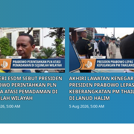
RI ESDM SEBUT PRESIDEN
AKHIRI LAWATAN KENEGAR
OWO PERINTAHKAN PLN
PRESIDEN PRABOWO LEPA
A ATASI PEMADAMAN DI
KEBERANGKATAN PM THAI
LAH WILAYAH
DI LANUD HALIM
26, 5:00 AM
5 Aug 2026, 5:00 AM