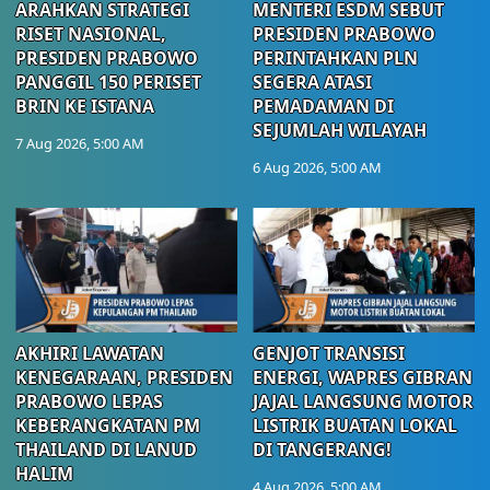
ARAHKAN STRATEGI
MENTERI ESDM SEBUT
RISET NASIONAL,
PRESIDEN PRABOWO
PRESIDEN PRABOWO
PERINTAHKAN PLN
PANGGIL 150 PERISET
SEGERA ATASI
BRIN KE ISTANA
PEMADAMAN DI
SEJUMLAH WILAYAH
7 Aug 2026, 5:00 AM
6 Aug 2026, 5:00 AM
AKHIRI LAWATAN
GENJOT TRANSISI
KENEGARAAN, PRESIDEN
ENERGI, WAPRES GIBRAN
PRABOWO LEPAS
JAJAL LANGSUNG MOTOR
KEBERANGKATAN PM
LISTRIK BUATAN LOKAL
THAILAND DI LANUD
DI TANGERANG!
HALIM
4 Aug 2026, 5:00 AM