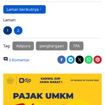
Laman berikutnya
Laman:
1
2
Tag:
Adipura
penghargaan
TPA
0 Komentar