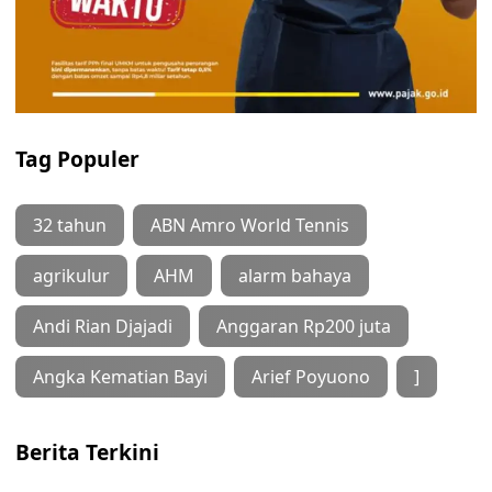
Tag Populer
32 tahun
ABN Amro World Tennis
agrikulur
AHM
alarm bahaya
Andi Rian Djajadi
Anggaran Rp200 juta
Angka Kematian Bayi
Arief Poyuono
]
Berita Terkini