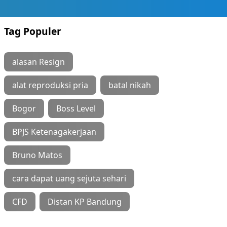
Tag Populer
alasan Resign
alat reproduksi pria
batal nikah
Bogor
Boss Level
BPJS Ketenagakerjaan
Bruno Matos
cara dapat uang sejuta sehari
CFD
Distan KP Bandung