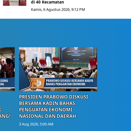
di 40 Kecamatan
Kamis, 6 Agustus 2026, 9:12 PM
PRESIDEN PRABOWO DISKUSI
BERSAMA KADIN BAHAS
K
PENGUATAN EKONOMI
ANG!
NASIONAL DAN DAERAH
3 Aug 2026, 5:00 AM