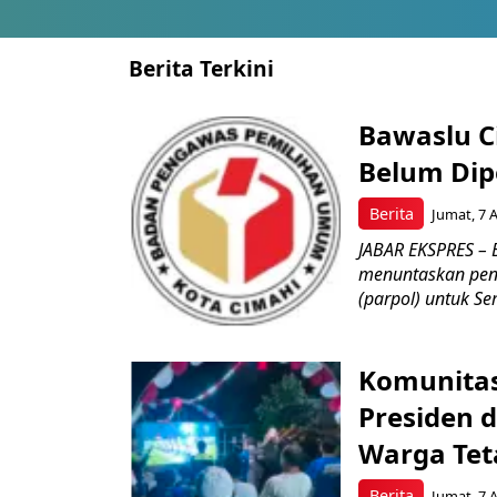
Berita Terkini
Bawaslu Ci
Belum Dipe
Berita
Jumat, 7 
JABAR EKSPRES – 
menuntaskan peng
(parpol) untuk Sem
Komunitas
Presiden 
Warga Tet
Berita
Jumat, 7 