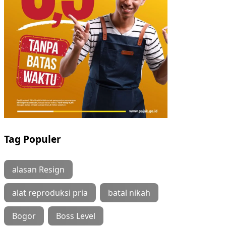
Tag Populer
alasan Resign
alat reproduksi pria
batal nikah
Bogor
Boss Level