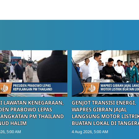
I LAWATAN KENEGARAAN,
GENJOT TRANSISI ENERGI,
DEN PRABOWO LEPAS
WAPRES GIBRAN JAJAL
RANGKATAN PM THAILAND
LANGSUNG MOTOR LISTRI
NUD HALIM
BUATAN LOKAL DI TANGER
26, 5:00 AM
4 Aug 2026, 5:00 AM