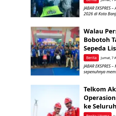
JABAR EKSPRES – 
2026 di Kota Ban
Walau Pers
Bobotoh T
Sepeda Lis
Berita
Jumat, 7 
JABAR EKSPRES – K
sepenuhnya memb
Telkom Ak
Operasion
ke Seluru
Berita Utama
J