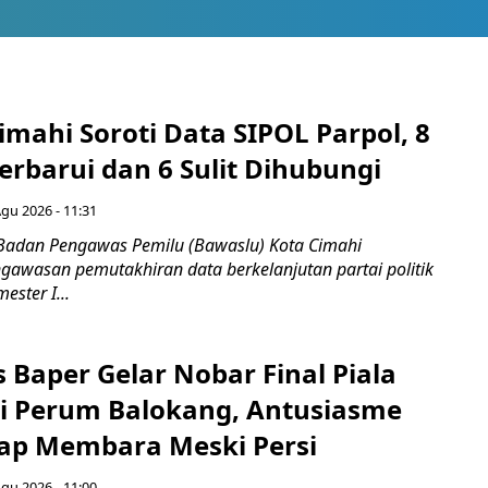
mahi Soroti Data SIPOL Parpol, 8
rbarui dan 6 Sulit Dihubungi
Agu 2026 - 11:31
Badan Pengawas Pemilu (Bawaslu) Kota Cimahi
awasan pemutakhiran data berkelanjutan partai politik
ester I...
 Baper Gelar Nobar Final Piala
di Perum Balokang, Antusiasme
ap Membara Meski Persi
Agu 2026 - 11:00