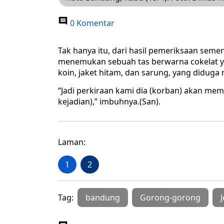
0 Komentar
Tak hanya itu, dari hasil pemeriksaan seme
menemukan sebuah tas berwarna cokelat yan
koin, jaket hitam, dan sarung, yang diduga 
“Jadi perkiraan kami dia (korban) akan me
kejadian),” imbuhnya.(San).
Laman:
1
2
Tag:
bandung
Gorong-gorong