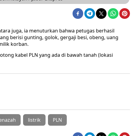
ntara juga, ia menuturkan bahwa petugas berhasil
g berisi gunting, golok, gergaji besi, obeng, uang
milik korban.
motong kabel PLN yang ada di bawah tanah (lokasi
Jenazah
listrik
PLN